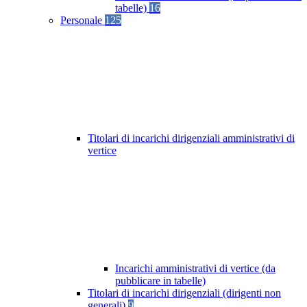
tabelle)
16
Personale
125
Titolari di incarichi dirigenziali amministrativi di
vertice
Incarichi amministrativi di vertice (da
pubblicare in tabelle)
Titolari di incarichi dirigenziali (dirigenti non
generali)
9