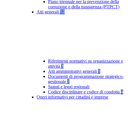
Piano triennale per la prevenzione della
corruzione e della trasparenza (PTPCT)
Atti generali
52
Riferimenti normativi su organizzazione e
attività
3
Atti amministrativi generali
5
Documenti di programmazione strategico-
gestionale
2
Statuti e leggi regionali
Codice disciplinare e codice di condotta
4
Oneri informativi per cittadini e imprese