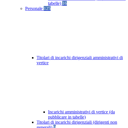
tabelle)
16
Personale
125
Titolari di incarichi dirigenziali amministrativi di
vertice
Incarichi amministrativi di vertice (da
pubblicare in tabelle)
Titolari di incarichi dirigenziali (dirigenti non
generali)
9