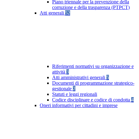
Piano triennale per la prevenzione della
corruzione e della trasparenza (PTPCT)
Atti generali
52
Riferimenti normativi su organizzazione e
attività
3
Atti amministrativi generali
5
Documenti di programmazione strategico-
gestionale
2
Statuti e leggi regionali
Codice disciplinare e codice di condotta
4
Oneri informativi per cittadini e imprese