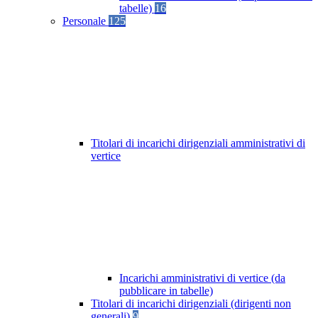
tabelle)
16
Personale
125
Titolari di incarichi dirigenziali amministrativi di
vertice
Incarichi amministrativi di vertice (da
pubblicare in tabelle)
Titolari di incarichi dirigenziali (dirigenti non
generali)
9