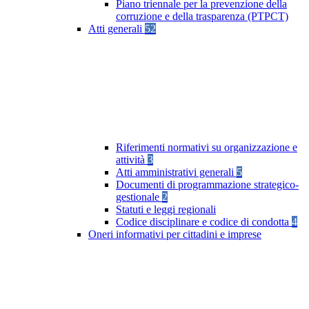
Piano triennale per la prevenzione della
corruzione e della trasparenza (PTPCT)
Atti generali
52
Riferimenti normativi su organizzazione e
attività
3
Atti amministrativi generali
5
Documenti di programmazione strategico-
gestionale
2
Statuti e leggi regionali
Codice disciplinare e codice di condotta
4
Oneri informativi per cittadini e imprese