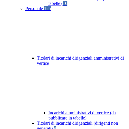
tabelle)
16
Personale
125
Titolari di incarichi dirigenziali amministrativi di
vertice
Incarichi amministrativi di vertice (da
pubblicare in tabelle)
Titolari di incarichi dirigenziali (dirigenti non
generali)
9