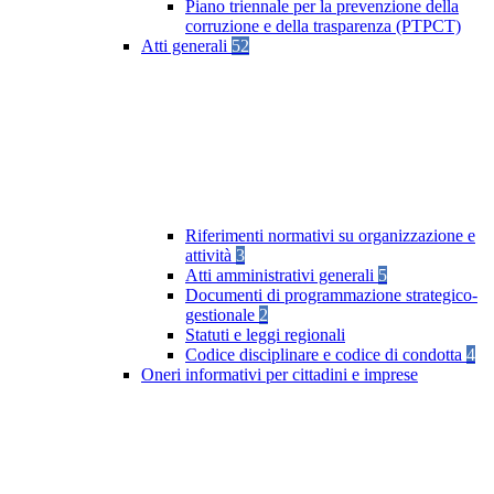
Piano triennale per la prevenzione della
corruzione e della trasparenza (PTPCT)
Atti generali
52
Riferimenti normativi su organizzazione e
attività
3
Atti amministrativi generali
5
Documenti di programmazione strategico-
gestionale
2
Statuti e leggi regionali
Codice disciplinare e codice di condotta
4
Oneri informativi per cittadini e imprese