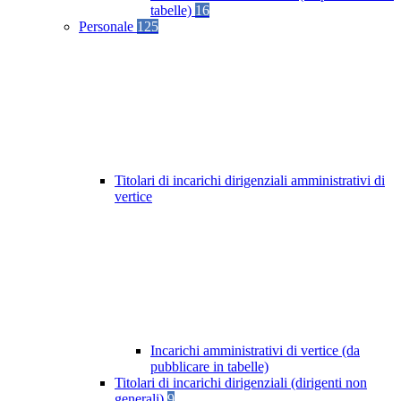
tabelle)
16
Personale
125
Titolari di incarichi dirigenziali amministrativi di
vertice
Incarichi amministrativi di vertice (da
pubblicare in tabelle)
Titolari di incarichi dirigenziali (dirigenti non
generali)
9