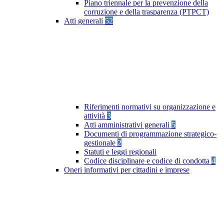
Piano triennale per la prevenzione della
corruzione e della trasparenza (PTPCT)
Atti generali
52
Riferimenti normativi su organizzazione e
attività
3
Atti amministrativi generali
5
Documenti di programmazione strategico-
gestionale
2
Statuti e leggi regionali
Codice disciplinare e codice di condotta
4
Oneri informativi per cittadini e imprese