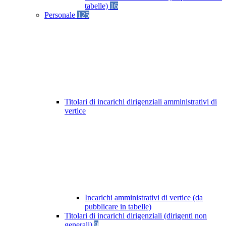
tabelle)
16
Personale
125
Titolari di incarichi dirigenziali amministrativi di
vertice
Incarichi amministrativi di vertice (da
pubblicare in tabelle)
Titolari di incarichi dirigenziali (dirigenti non
generali)
9