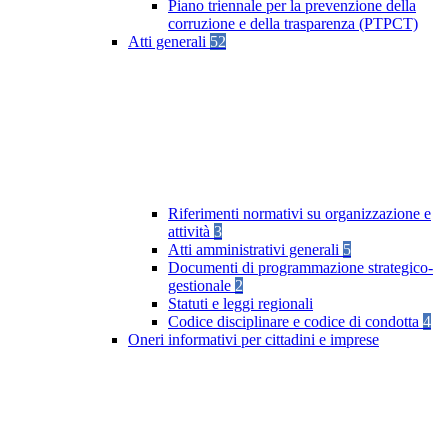
Piano triennale per la prevenzione della
corruzione e della trasparenza (PTPCT)
Atti generali
52
Riferimenti normativi su organizzazione e
attività
3
Atti amministrativi generali
5
Documenti di programmazione strategico-
gestionale
2
Statuti e leggi regionali
Codice disciplinare e codice di condotta
4
Oneri informativi per cittadini e imprese