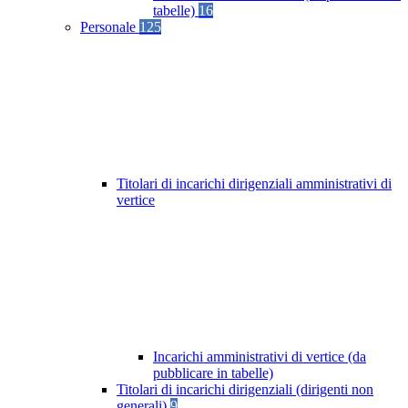
tabelle)
16
Personale
125
Titolari di incarichi dirigenziali amministrativi di
vertice
Incarichi amministrativi di vertice (da
pubblicare in tabelle)
Titolari di incarichi dirigenziali (dirigenti non
generali)
9