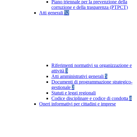
Piano triennale per la prevenzione della
corruzione e della trasparenza (PTPCT)
Atti generali
52
Riferimenti normativi su organizzazione e
attività
3
Atti amministrativi generali
5
Documenti di programmazione strategico-
gestionale
2
Statuti e leggi regionali
Codice disciplinare e codice di condotta
4
Oneri informativi per cittadini e imprese