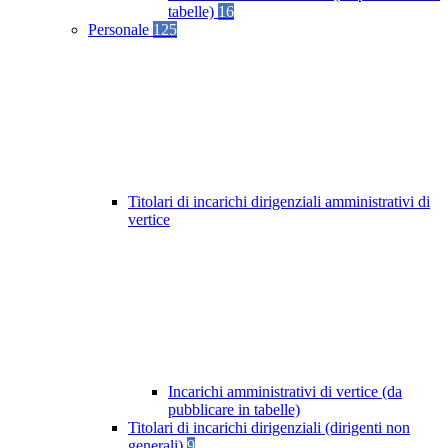
tabelle)
16
Personale
125
Titolari di incarichi dirigenziali amministrativi di
vertice
Incarichi amministrativi di vertice (da
pubblicare in tabelle)
Titolari di incarichi dirigenziali (dirigenti non
generali)
9