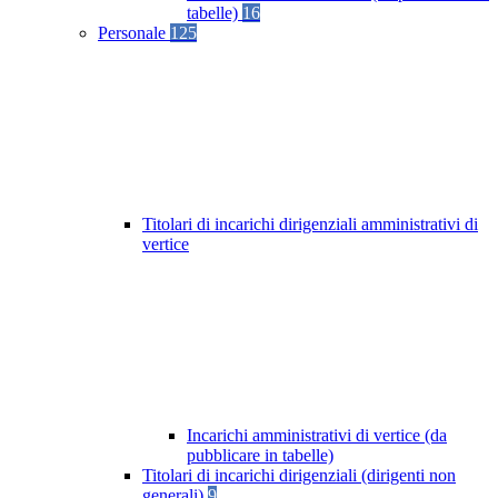
tabelle)
16
Personale
125
Titolari di incarichi dirigenziali amministrativi di
vertice
Incarichi amministrativi di vertice (da
pubblicare in tabelle)
Titolari di incarichi dirigenziali (dirigenti non
generali)
9