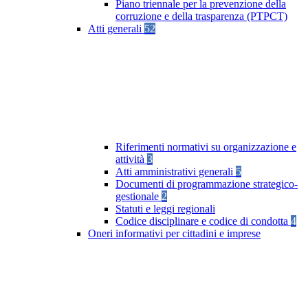
Piano triennale per la prevenzione della
corruzione e della trasparenza (PTPCT)
Atti generali
52
Riferimenti normativi su organizzazione e
attività
3
Atti amministrativi generali
5
Documenti di programmazione strategico-
gestionale
2
Statuti e leggi regionali
Codice disciplinare e codice di condotta
4
Oneri informativi per cittadini e imprese