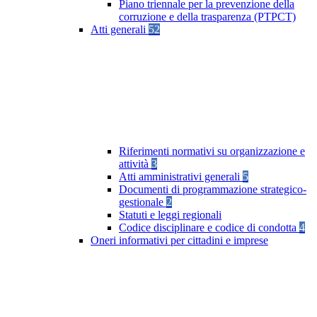
Piano triennale per la prevenzione della
corruzione e della trasparenza (PTPCT)
Atti generali
52
Riferimenti normativi su organizzazione e
attività
3
Atti amministrativi generali
5
Documenti di programmazione strategico-
gestionale
2
Statuti e leggi regionali
Codice disciplinare e codice di condotta
4
Oneri informativi per cittadini e imprese