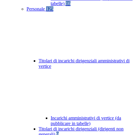
tabelle)
16
Personale
125
Titolari di incarichi dirigenziali amministrativi di
vertice
Incarichi amministrativi di vertice (da
pubblicare in tabelle)
Titolari di incarichi dirigenziali (dirigenti non
generali)
9