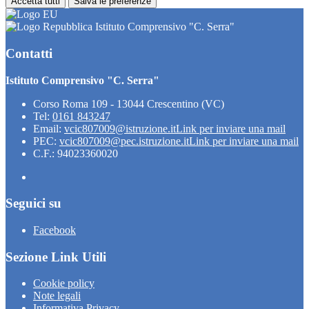
Accetta tutti
Salva le preferenze
Istituto Comprensivo "C. Serra"
Contatti
Istituto Comprensivo "C. Serra"
Corso Roma 109 - 13044 Crescentino (VC)
Tel:
0161 843247
Email:
vcic807009@istruzione.it
Link per inviare una mail
PEC:
vcic807009@pec.istruzione.it
Link per inviare una mail
C.F.: 94023360020
Seguici su
Facebook
Sezione Link Utili
Cookie policy
Note legali
Informativa Privacy