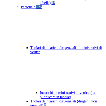
tabelle)
16
Personale
125
Titolari di incarichi dirigenziali amministrativi di
vertice
Incarichi amministrativi di vertice (da
pubblicare in tabelle)
Titolari di incarichi dirigenziali (dirigenti non
generali)
9