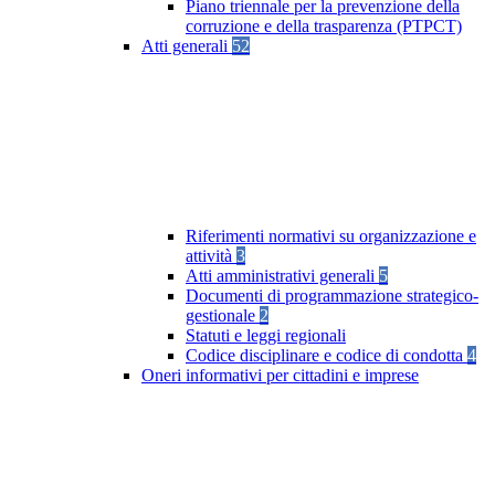
Piano triennale per la prevenzione della
corruzione e della trasparenza (PTPCT)
Atti generali
52
Riferimenti normativi su organizzazione e
attività
3
Atti amministrativi generali
5
Documenti di programmazione strategico-
gestionale
2
Statuti e leggi regionali
Codice disciplinare e codice di condotta
4
Oneri informativi per cittadini e imprese