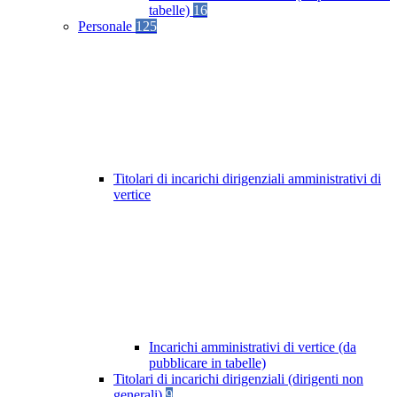
tabelle)
16
Personale
125
Titolari di incarichi dirigenziali amministrativi di
vertice
Incarichi amministrativi di vertice (da
pubblicare in tabelle)
Titolari di incarichi dirigenziali (dirigenti non
generali)
9