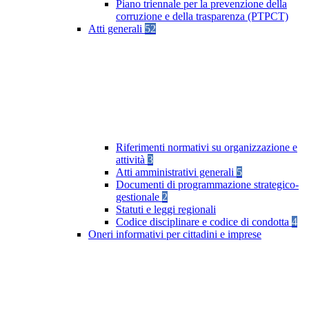
Piano triennale per la prevenzione della
corruzione e della trasparenza (PTPCT)
Atti generali
52
Riferimenti normativi su organizzazione e
attività
3
Atti amministrativi generali
5
Documenti di programmazione strategico-
gestionale
2
Statuti e leggi regionali
Codice disciplinare e codice di condotta
4
Oneri informativi per cittadini e imprese