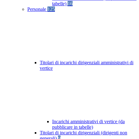
tabelle)
16
Personale
125
Titolari di incarichi dirigenziali amministrativi di
vertice
Incarichi amministrativi di vertice (da
pubblicare in tabelle)
Titolari di incarichi dirigenziali (dirigenti non
generali)
9