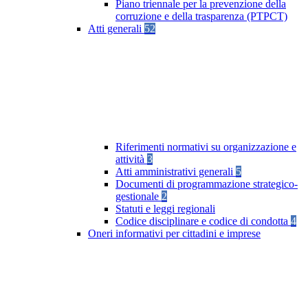
Piano triennale per la prevenzione della
corruzione e della trasparenza (PTPCT)
Atti generali
52
Riferimenti normativi su organizzazione e
attività
3
Atti amministrativi generali
5
Documenti di programmazione strategico-
gestionale
2
Statuti e leggi regionali
Codice disciplinare e codice di condotta
4
Oneri informativi per cittadini e imprese