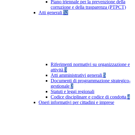
Piano triennale per la prevenzione della
corruzione e della trasparenza (PTPCT)
Atti generali
52
Riferimenti normativi su organizzazione e
attività
3
Atti amministrativi generali
5
Documenti di programmazione strategico-
gestionale
2
Statuti e leggi regionali
Codice disciplinare e codice di condotta
4
Oneri informativi per cittadini e imprese