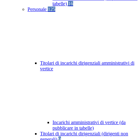
tabelle)
16
Personale
125
Titolari di incarichi dirigenziali amministrativi di
vertice
Incarichi amministrativi di vertice (da
pubblicare in tabelle)
Titolari di incarichi dirigenziali (dirigenti non
generali)
9