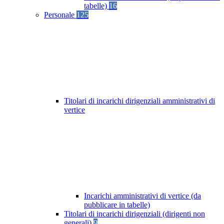
tabelle)
16
Personale
125
Titolari di incarichi dirigenziali amministrativi di
vertice
Incarichi amministrativi di vertice (da
pubblicare in tabelle)
Titolari di incarichi dirigenziali (dirigenti non
generali)
9