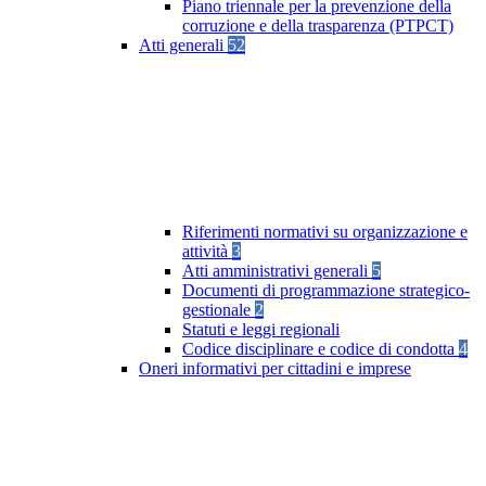
Piano triennale per la prevenzione della
corruzione e della trasparenza (PTPCT)
Atti generali
52
Riferimenti normativi su organizzazione e
attività
3
Atti amministrativi generali
5
Documenti di programmazione strategico-
gestionale
2
Statuti e leggi regionali
Codice disciplinare e codice di condotta
4
Oneri informativi per cittadini e imprese