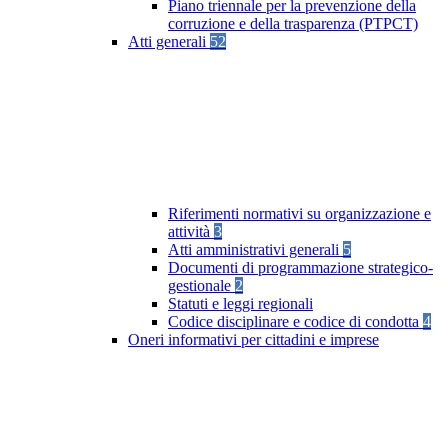
Piano triennale per la prevenzione della
corruzione e della trasparenza (PTPCT)
Atti generali
52
Riferimenti normativi su organizzazione e
attività
3
Atti amministrativi generali
5
Documenti di programmazione strategico-
gestionale
2
Statuti e leggi regionali
Codice disciplinare e codice di condotta
4
Oneri informativi per cittadini e imprese