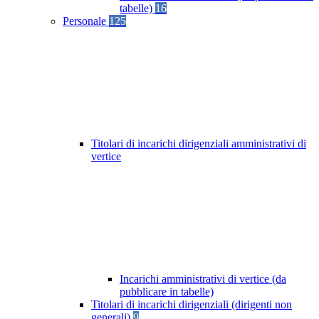
tabelle)
16
Personale
125
Titolari di incarichi dirigenziali amministrativi di
vertice
Incarichi amministrativi di vertice (da
pubblicare in tabelle)
Titolari di incarichi dirigenziali (dirigenti non
generali)
9