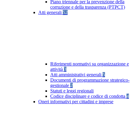
Piano triennale per la prevenzione della
corruzione e della trasparenza (PTPCT)
Atti generali
52
Riferimenti normativi su organizzazione e
attività
3
Atti amministrativi generali
5
Documenti di programmazione strategico-
gestionale
2
Statuti e leggi regionali
Codice disciplinare e codice di condotta
4
Oneri informativi per cittadini e imprese