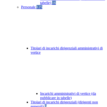
tabelle)
16
Personale
125
Titolari di incarichi dirigenziali amministrativi di
vertice
Incarichi amministrativi di vertice (da
pubblicare in tabelle)
Titolari di incarichi dirigenziali (dirigenti non
generali)
9