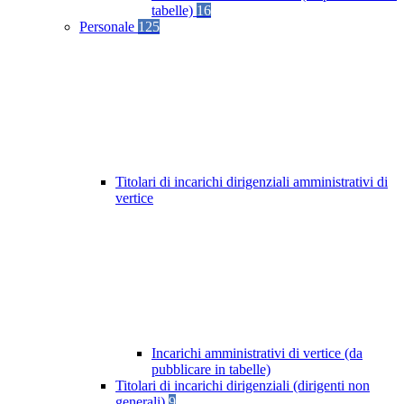
tabelle)
16
Personale
125
Titolari di incarichi dirigenziali amministrativi di
vertice
Incarichi amministrativi di vertice (da
pubblicare in tabelle)
Titolari di incarichi dirigenziali (dirigenti non
generali)
9