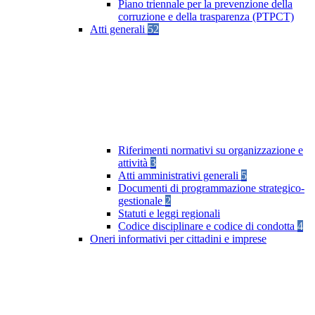
Piano triennale per la prevenzione della
corruzione e della trasparenza (PTPCT)
Atti generali
52
Riferimenti normativi su organizzazione e
attività
3
Atti amministrativi generali
5
Documenti di programmazione strategico-
gestionale
2
Statuti e leggi regionali
Codice disciplinare e codice di condotta
4
Oneri informativi per cittadini e imprese