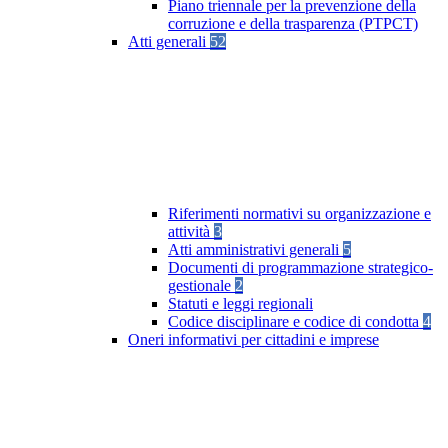
Piano triennale per la prevenzione della
corruzione e della trasparenza (PTPCT)
Atti generali
52
Riferimenti normativi su organizzazione e
attività
3
Atti amministrativi generali
5
Documenti di programmazione strategico-
gestionale
2
Statuti e leggi regionali
Codice disciplinare e codice di condotta
4
Oneri informativi per cittadini e imprese