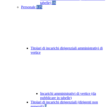
tabelle)
16
Personale
125
Titolari di incarichi dirigenziali amministrativi di
vertice
Incarichi amministrativi di vertice (da
pubblicare in tabelle)
Titolari di incarichi dirigenziali (dirigenti non
generali)
9