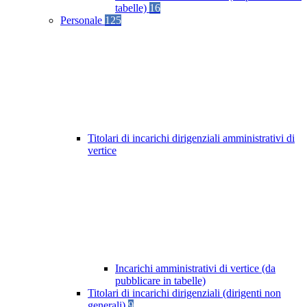
tabelle)
16
Personale
125
Titolari di incarichi dirigenziali amministrativi di
vertice
Incarichi amministrativi di vertice (da
pubblicare in tabelle)
Titolari di incarichi dirigenziali (dirigenti non
generali)
9