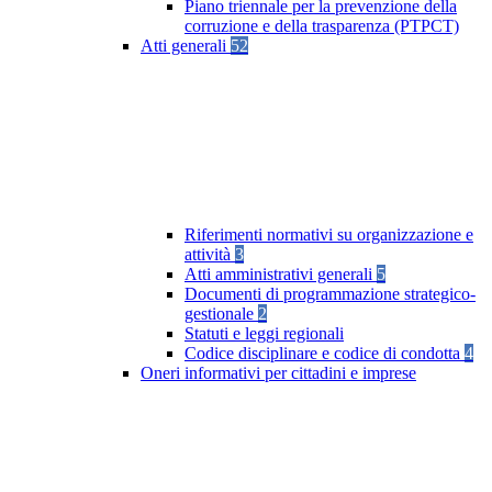
Piano triennale per la prevenzione della
corruzione e della trasparenza (PTPCT)
Atti generali
52
Riferimenti normativi su organizzazione e
attività
3
Atti amministrativi generali
5
Documenti di programmazione strategico-
gestionale
2
Statuti e leggi regionali
Codice disciplinare e codice di condotta
4
Oneri informativi per cittadini e imprese