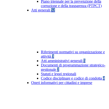
Piano triennale per la prevenzione della
corruzione e della trasparenza (PTPCT)
Atti generali
52
Riferimenti normativi su organizzazione e
attività
3
Atti amministrativi generali
5
Documenti di programmazione strategico-
gestionale
2
Statuti e leggi regionali
Codice disciplinare e codice di condotta
4
Oneri informativi per cittadini e imprese