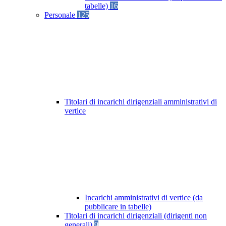
tabelle)
16
Personale
125
Titolari di incarichi dirigenziali amministrativi di
vertice
Incarichi amministrativi di vertice (da
pubblicare in tabelle)
Titolari di incarichi dirigenziali (dirigenti non
generali)
9