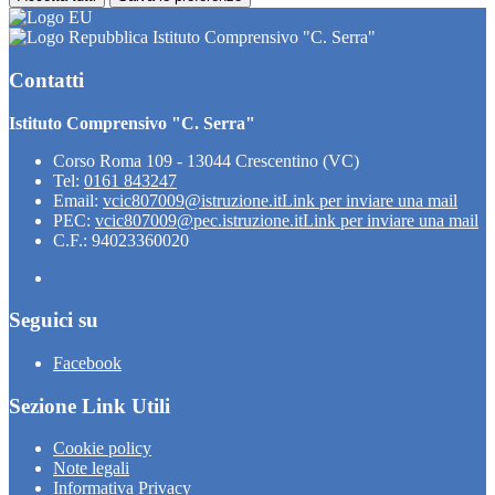
Istituto Comprensivo "C. Serra"
Contatti
Istituto Comprensivo "C. Serra"
Corso Roma 109 - 13044 Crescentino (VC)
Tel:
0161 843247
Email:
vcic807009@istruzione.it
Link per inviare una mail
PEC:
vcic807009@pec.istruzione.it
Link per inviare una mail
C.F.: 94023360020
Seguici su
Facebook
Sezione Link Utili
Cookie policy
Note legali
Informativa Privacy