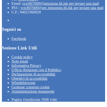
Email:
vcic807009@istruzione.it
Link per inviare una mail
PEC:
vcic807009@pec.istruzione.it
Link per inviare una mail
C.F.: 94023360020
Seguici su
Facebook
Sezione Link Utili
Cookie policy
Note legali
Informativa Privacy
Ufficio Relazioni con il Pubblico
Dichiarazione di accessibilità
Obiettivi di accessibilità
Whistleblowing
Gestione consensi cookie
Amministrazione trasparente
Pagina visualizzata
1848
volte