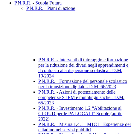
P.N.R.R. - Scuola Futura
P.N.R.R. - Piani di azione
P.N.R.R. - Interventi di tutoraggio e formazione
per la riduzione dei divari negli apprendimenti e
il contrasto alla dispersione scolastica - D.M.
19/2024
P.N.R.R. - Formazione del personale scolastico
per la transizione digitale - D.M. 66/2023
P.N.R.R. - Azioni di potenziamento delle
competenze STEM e multilinguistiche - D.M.
65/2023
P.N.R.R. - Investimento 1.2 “Abilitazione al
CLOUD per le PA LOCALI” Scuole (aprile
2022)
P.N.R.R. - Misura 1.4.1 - M1C1 - Esperienze del
cittadino nei servizi pubblici