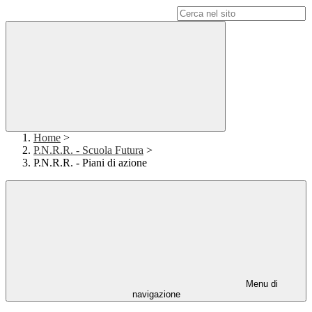
Campo di ricerca per le pagine del sito
Home
>
P.N.R.R. - Scuola Futura
>
P.N.R.R. - Piani di azione
Menu di
navigazione