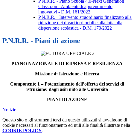
P.N.R.R. - Piano Scuola 4.0-Next Generation
Classroom–Ambienti di apprendimento
innovativi - D.M. 161/2022
P.N.R.R. - Intervento straordinario finalizzato alla
riduzione dei divari territoriali e alla lotta alla
dispersione scolastica - D.M. 170/2022
P.N.R.R. - Piani di azione
PIANO NAZIONALE DI RIPRESA E RESILIENZA
Missione 4: Istruzione e Ricerca
Componente 1 – Potenziamento dell’offerta dei servizi di
istruzione: dagli asili nido alle Università
PIANI DI AZIONE
Notizie
Questo sito o gli strumenti terzi da questo utilizzati si avvalgono di
cookie necessari al funzionamento ed utili alle finalità illustrate nella
COOKIE POLICY
.