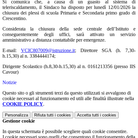
Si comunica che, a causa di un guasto al sistema di
teleriscaldamento, il Sindaco ha disposto per lunedì 12/01/2026 la
chiusura dei plessi di scuola Primaria e Secondaria primo grado di
Crescentino.
Considerata la chiusura della sede centrale dell’Istituto e
conseguentemente degli uffici, sarà attivato un servizio
amministrativo a distanza contattabile per emergenze.
E-mail:
VCIC807009@istruzione.it
; Direttore SGA (h. 7,30-
h.15,30) al n. 3384444174;
Dirigente Scolastico (h.8,30-h.15,30) al n. 0161213356 (presso IIS
Cavour)
Notizie
Questo sito o gli strumenti terzi da questo utilizzati si avvalgono di
cookie necessari al funzionamento ed utili alle finalità illustrate nella
COOKIE POLICY
.
Personalizza
Rifiuta tutti
i cookies
Accetta tutti
i cookies
Gestione cookie
In questa schermata è possibile scegliere quali cookie consentire.
I cookie necessari sono quelli che consentono il funzionamento della