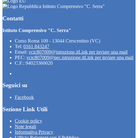
Istituto Comprensivo "C. Serra"
Contatti
Istituto Comprensivo "C. Serra"
Corso Roma 109 - 13044 Crescentino (VC)
Tel:
0161 843247
Email:
vcic807009@istruzione.it
Link per inviare una mail
PEC:
vcic807009@pec.istruzione.it
Link per inviare una mail
C.F.: 94023360020
Seguici su
Facebook
Sezione Link Utili
Cookie policy
Note legali
Informativa Privacy
Ufficio Relazioni con il Pubblico