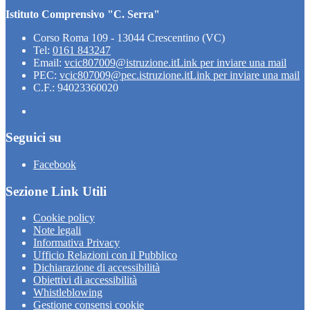
Istituto Comprensivo "C. Serra"
Corso Roma 109 - 13044 Crescentino (VC)
Tel:
0161 843247
Email:
vcic807009@istruzione.it
Link per inviare una mail
PEC:
vcic807009@pec.istruzione.it
Link per inviare una mail
C.F.: 94023360020
Seguici su
Facebook
Sezione Link Utili
Cookie policy
Note legali
Informativa Privacy
Ufficio Relazioni con il Pubblico
Dichiarazione di accessibilità
Obiettivi di accessibilità
Whistleblowing
Gestione consensi cookie