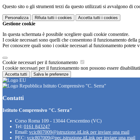
Questo sito o gli strumenti terzi da questo utilizzati si avvalgono di coo
Personalizza
Rifiuta tutti
i cookies
Accetta tutti
i cookies
Gestione cookie
In questa schermata è possibile scegliere quali cookie consentire.
I cookie necessari sono quelli che consentono il funzionamento della pi
Per conoscere quali sono i cookie necessari al funzionamento potete v
Cookie necessari per il funzionamento
I cookie necessari per il funzionamento non possono essere disabilitati.
Accetta tutti
Salva le preferenze
Istituto Comprensivo "C. Serra"
Contatti
Istituto Comprensivo "C. Serra"
Corso Roma 109 - 13044 Crescentino (VC)
Tel:
0161 843247
Email:
vcic807009@istruzione.it
Link per inviare una mail
PEC:
vcic807009@pec.istruzione.it
Link per inviare una mail