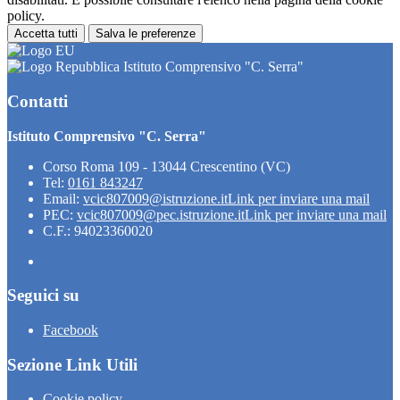
policy.
Accetta tutti
Salva le preferenze
Istituto Comprensivo "C. Serra"
Contatti
Istituto Comprensivo "C. Serra"
Corso Roma 109 - 13044 Crescentino (VC)
Tel:
0161 843247
Email:
vcic807009@istruzione.it
Link per inviare una mail
PEC:
vcic807009@pec.istruzione.it
Link per inviare una mail
C.F.: 94023360020
Seguici su
Facebook
Sezione Link Utili
Cookie policy