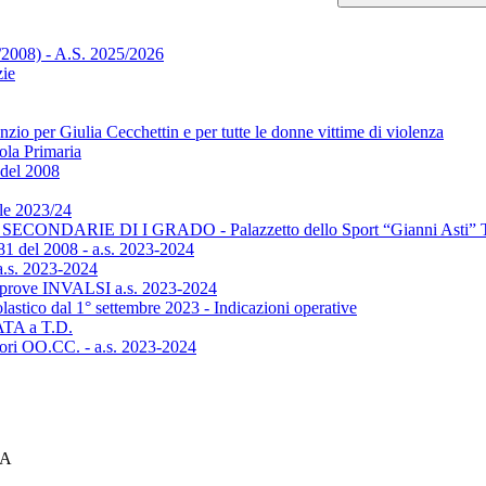
1/2008) - A.S. 2025/2026
zie
io per Giulia Cecchettin e per tutte le donne vittime di violenza
ola Primaria
 del 2008
le 2023/24
ECONDARIE DI I GRADO - Palazzetto dello Sport “Gianni Asti” T
 81 del 2008 - a.s. 2023-2024
s. 2023-2024
le prove INVALSI a.s. 2023-2024
olastico dal 1° settembre 2023 - Indicazioni operative
 ATA a T.D.
itori OO.CC. - a.s. 2023-2024
CA