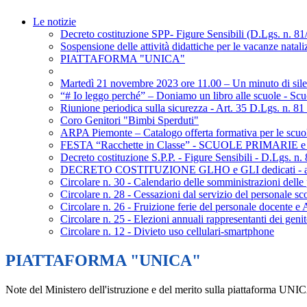
Le notizie
Decreto costituzione SPP- Figure Sensibili (D.Lgs. n. 8
Sospensione delle attività didattiche per le vacanze natali
PIATTAFORMA "UNICA"
Martedì 21 novembre 2023 ore 11.00 – Un minuto di silenz
“# Io leggo perché” – Doniamo un libro alle scuole - Scu
Riunione periodica sulla sicurezza - Art. 35 D.Lgs. n. 81
Coro Genitori "Bimbi Sperduti"
ARPA Piemonte – Catalogo offerta formativa per le scuo
FESTA “Racchette in Classe” - SCUOLE PRIMARIE e S
Decreto costituzione S.P.P. - Figure Sensibili - D.Lgs. n.
DECRETO COSTITUZIONE GLHO e GLI dedicati - a.
Circolare n. 30 - Calendario delle somministrazioni del
Circolare n. 28 - Cessazioni dal servizio del personale sc
Circolare n. 26 - Fruizione ferie del personale docente e
Circolare n. 25 - Elezioni annuali rappresentanti dei gen
Circolare n. 12 - Divieto uso cellulari-smartphone
PIATTAFORMA "UNICA"
Note del Ministero dell'istruzione e del merito sulla piattaforma UNI