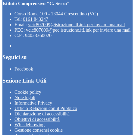
Istituto Comprensivo "C. Serra"
Corso Roma 109 - 13044 Crescentino (VC)
Tel:
0161 843247
Email:
vcic807009@istruzione.it
Link per inviare una mail
PEC:
vcic807009@pec.istruzione.it
Link per inviare una mail
C.F.: 94023360020
Seguici su
Facebook
Sezione Link Utili
Cookie policy
Note legali
Informativa Privacy
Ufficio Relazioni con il Pubblico
Dichiarazione di accessibilità
Obiettivi di accessibilità
Whistleblowing
Gestione consensi cookie