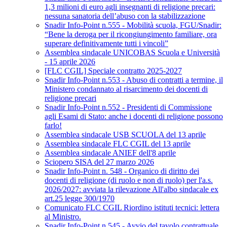
1,3 milioni di euro agli insegnanti di religione precari:
nessuna sanatoria dell’abuso con la stabilizzazione
Snadir Info-Point n.555 - Mobilità scuola, FGU/Snadir:
“Bene la deroga per il ricongiungimento familiare, ora
superare definitivamente tutti i vincoli”
Assemblea sindacale UNICOBAS Scuola e Università
- 15 aprile 2026
[FLC CGIL] Speciale contratto 2025-2027
Snadir Info-Point n.553 - Abuso di contratti a termine, il
Ministero condannato al risarcimento dei docenti di
religione precari
Snadir Info-Point n.552 - Presidenti di Commissione
agli Esami di Stato: anche i docenti di religione possono
farlo!
Assemblea sindacale USB SCUOLA del 13 aprile
Assemblea sindacale FLC CGIL del 13 aprile
Assemblea sindacale ANIEF dell'8 aprile
Sciopero SISA del 27 marzo 2026
Snadir Info-Point n. 548 - Organico di diritto dei
docenti di religione (di ruolo e non di ruolo) per l'a.s.
2026/2027: avviata la rilevazione All'albo sindacale ex
art.25 legge 300/1970
Comunicato FLC CGIL Riordino istituti tecnici: lettera
al Ministro.
Snadir Info-Point n.545 - Avvio del tavolo contrattuale