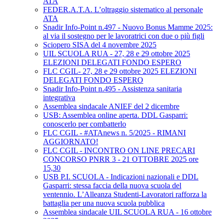
ATA
FEDER.A.T.A. L’oltraggio sistematico al personale
ATA
Snadir Info-Point n.497 - Nuovo Bonus Mamme 2025:
al via il sostegno per le lavoratrici con due o più figli
Sciopero SISA del 4 novembre 2025
UIL SCUOLA RUA - 27, 28 e 29 ottobre 2025
ELEZIONI DELEGATI FONDO ESPERO
FLC CGIL- 27, 28 e 29 ottobre 2025 ELEZIONI
DELEGATI FONDO ESPERO
Snadir Info-Point n.495 - Assistenza sanitaria
integrativa
Assemblea sindacale ANIEF del 2 dicembre
USB: Assemblea online aperta. DDL Gasparri:
conoscerlo per combatterlo
FLC CGIL - #ATAnews n. 5/2025 - RIMANI
AGGIORNATO!
FLC CGIL - INCONTRO ON LINE PRECARI
CONCORSO PNRR 3 - 21 OTTOBRE 2025 ore
15,30
USB P.I. SCUOLA - Indicazioni nazionali e DDL
Gasparri: stessa faccia della nuova scuola del
ventennio. L’Alleanza Studenti-Lavoratori rafforza la
battaglia per una nuova scuola pubblica
Assemblea sindacale UIL SCUOLA RUA - 16 ottobre