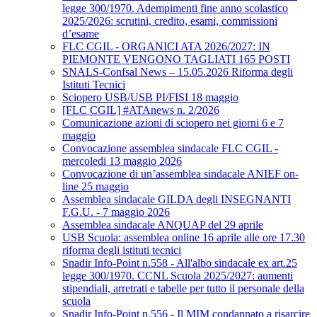
legge 300/1970. Adempimenti fine anno scolastico
2025/2026: scrutini, credito, esami, commissioni
d’esame
FLC CGIL - ORGANICI ATA 2026/2027: IN
PIEMONTE VENGONO TAGLIATI 165 POSTI
SNALS-Confsal News – 15.05.2026 Riforma degli
Istituti Tecnici
Sciopero USB/USB PI/FISI 18 maggio
[FLC CGIL] #ATAnews n. 2/2026
Comunicazione azioni di sciopero nei giorni 6 e 7
maggio
Convocazione assemblea sindacale FLC CGIL -
mercoledi 13 maggio 2026
Convocazione di un’assemblea sindacale ANIEF on-
line 25 maggio
Assemblea sindacale GILDA degli INSEGNANTI
F.G.U. - 7 maggio 2026
Assemblea sindacale ANQUAP del 29 aprile
USB Scuola: assemblea online 16 aprile alle ore 17.30
riforma degli istituti tecnici
Snadir Info-Point n.558 - All'albo sindacale ex art.25
legge 300/1970. CCNL Scuola 2025/2027: aumenti
stipendiali, arretrati e tabelle per tutto il personale della
scuola
Snadir Info-Point n.556 - Il MIM condannato a risarcire