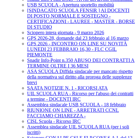
USB SCUOLA - Apertura sportello mobilità
[SINDACATO SCUOLA FENSIR ] AI DOCENTI
DI POSTO NORMALE E SOSTEGNO -
CERTIFICAZIONI - LAUREE - MASTER - BORSE
DI STUDIO
Sciopero intera giornata - 9 marzo 2026
GPS 2026-28, domande dal 23 febbraio al 16 marzo
GPS 2026 - INCONTRO ON LINE SU NOVITÀ
LUNEDI 23 FEBBRAIO 16,30 - FLC CGIL
PIEMONTE
Snadir Info-Point n.350 ABUSO DEI CONTRATTI A
TERMINE OLTRE I 36 MESI
ASA SCUOLA Diffida sindacale per mancato rispetto
della normativa sul diritto alla proroga delle supplenze
brevi
SAATA NOTIZIE N. 1 - RICORSI ATA
UIL SCUOLA RUA - Ricorso per l'abuso dei contratti
a termine - DOCENTI IRC
Assemblea sindacale USB SCUOLA - 18 febbraio
RIUNIONE ON LINE - ARRETRATI CCNL
FACCIAMO CHIAREZZA -
CISL Scuola - Ricorso IRC
Assemblea sindacale UIL SCUOLA RUA (per i soli
iscritti)
Sciopero CONALPE,CSLE,FLP,CONF.S.A.I. del 12