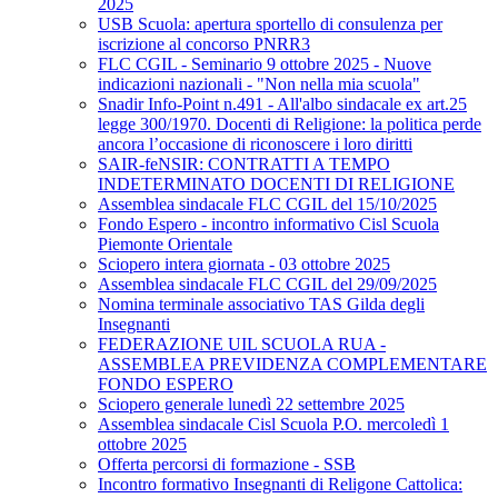
2025
USB Scuola: apertura sportello di consulenza per
iscrizione al concorso PNRR3
FLC CGIL - Seminario 9 ottobre 2025 - Nuove
indicazioni nazionali - "Non nella mia scuola"
Snadir Info-Point n.491 - All'albo sindacale ex art.25
legge 300/1970. Docenti di Religione: la politica perde
ancora l’occasione di riconoscere i loro diritti
SAIR-feNSIR: CONTRATTI A TEMPO
INDETERMINATO DOCENTI DI RELIGIONE
Assemblea sindacale FLC CGIL del 15/10/2025
Fondo Espero - incontro informativo Cisl Scuola
Piemonte Orientale
Sciopero intera giornata - 03 ottobre 2025
Assemblea sindacale FLC CGIL del 29/09/2025
Nomina terminale associativo TAS Gilda degli
Insegnanti
FEDERAZIONE UIL SCUOLA RUA -
ASSEMBLEA PREVIDENZA COMPLEMENTARE
FONDO ESPERO
Sciopero generale lunedì 22 settembre 2025
Assemblea sindacale Cisl Scuola P.O. mercoledì 1
ottobre 2025
Offerta percorsi di formazione - SSB
Incontro formativo Insegnanti di Religone Cattolica: