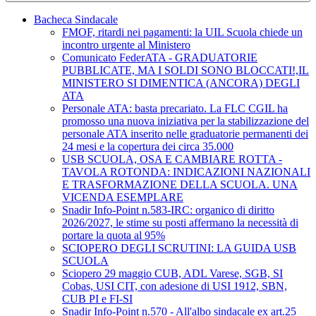
Bacheca Sindacale
FMOF, ritardi nei pagamenti: la UIL Scuola chiede un
incontro urgente al Ministero
Comunicato FederATA - GRADUATORIE
PUBBLICATE, MA I SOLDI SONO BLOCCATI!,IL
MINISTERO SI DIMENTICA (ANCORA) DEGLI
ATA
Personale ATA: basta precariato. La FLC CGIL ha
promosso una nuova iniziativa per la stabilizzazione del
personale ATA inserito nelle graduatorie permanenti dei
24 mesi e la copertura dei circa 35.000
USB SCUOLA, OSA E CAMBIARE ROTTA -
TAVOLA ROTONDA: INDICAZIONI NAZIONALI
E TRASFORMAZIONE DELLA SCUOLA. UNA
VICENDA ESEMPLARE
Snadir Info-Point n.583-IRC: organico di diritto
2026/2027, le stime su posti affermano la necessità di
portare la quota al 95%
SCIOPERO DEGLI SCRUTINI: LA GUIDA USB
SCUOLA
Sciopero 29 maggio CUB, ADL Varese, SGB, SI
Cobas, USI CIT, con adesione di USI 1912, SBN,
CUB PI e FI-SI
Snadir Info-Point n.570 - All'albo sindacale ex art.25