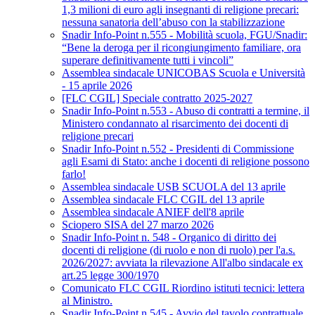
1,3 milioni di euro agli insegnanti di religione precari:
nessuna sanatoria dell’abuso con la stabilizzazione
Snadir Info-Point n.555 - Mobilità scuola, FGU/Snadir:
“Bene la deroga per il ricongiungimento familiare, ora
superare definitivamente tutti i vincoli”
Assemblea sindacale UNICOBAS Scuola e Università
- 15 aprile 2026
[FLC CGIL] Speciale contratto 2025-2027
Snadir Info-Point n.553 - Abuso di contratti a termine, il
Ministero condannato al risarcimento dei docenti di
religione precari
Snadir Info-Point n.552 - Presidenti di Commissione
agli Esami di Stato: anche i docenti di religione possono
farlo!
Assemblea sindacale USB SCUOLA del 13 aprile
Assemblea sindacale FLC CGIL del 13 aprile
Assemblea sindacale ANIEF dell'8 aprile
Sciopero SISA del 27 marzo 2026
Snadir Info-Point n. 548 - Organico di diritto dei
docenti di religione (di ruolo e non di ruolo) per l'a.s.
2026/2027: avviata la rilevazione All'albo sindacale ex
art.25 legge 300/1970
Comunicato FLC CGIL Riordino istituti tecnici: lettera
al Ministro.
Snadir Info-Point n.545 - Avvio del tavolo contrattuale