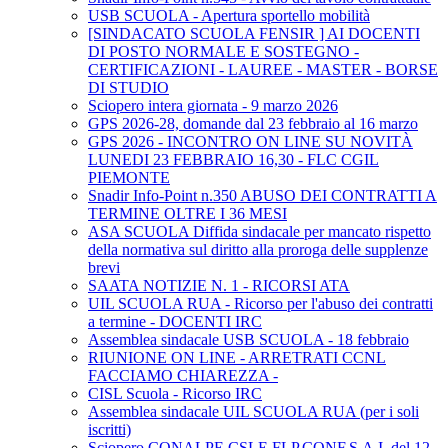
USB SCUOLA - Apertura sportello mobilità
[SINDACATO SCUOLA FENSIR ] AI DOCENTI
DI POSTO NORMALE E SOSTEGNO -
CERTIFICAZIONI - LAUREE - MASTER - BORSE
DI STUDIO
Sciopero intera giornata - 9 marzo 2026
GPS 2026-28, domande dal 23 febbraio al 16 marzo
GPS 2026 - INCONTRO ON LINE SU NOVITÀ
LUNEDI 23 FEBBRAIO 16,30 - FLC CGIL
PIEMONTE
Snadir Info-Point n.350 ABUSO DEI CONTRATTI A
TERMINE OLTRE I 36 MESI
ASA SCUOLA Diffida sindacale per mancato rispetto
della normativa sul diritto alla proroga delle supplenze
brevi
SAATA NOTIZIE N. 1 - RICORSI ATA
UIL SCUOLA RUA - Ricorso per l'abuso dei contratti
a termine - DOCENTI IRC
Assemblea sindacale USB SCUOLA - 18 febbraio
RIUNIONE ON LINE - ARRETRATI CCNL
FACCIAMO CHIAREZZA -
CISL Scuola - Ricorso IRC
Assemblea sindacale UIL SCUOLA RUA (per i soli
iscritti)
Sciopero CONALPE,CSLE,FLP,CONF.S.A.I. del 12