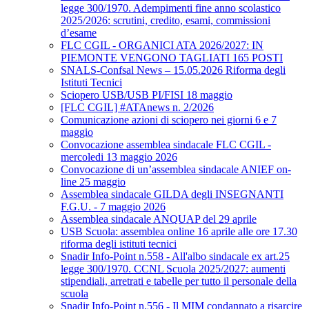
legge 300/1970. Adempimenti fine anno scolastico
2025/2026: scrutini, credito, esami, commissioni
d’esame
FLC CGIL - ORGANICI ATA 2026/2027: IN
PIEMONTE VENGONO TAGLIATI 165 POSTI
SNALS-Confsal News – 15.05.2026 Riforma degli
Istituti Tecnici
Sciopero USB/USB PI/FISI 18 maggio
[FLC CGIL] #ATAnews n. 2/2026
Comunicazione azioni di sciopero nei giorni 6 e 7
maggio
Convocazione assemblea sindacale FLC CGIL -
mercoledi 13 maggio 2026
Convocazione di un’assemblea sindacale ANIEF on-
line 25 maggio
Assemblea sindacale GILDA degli INSEGNANTI
F.G.U. - 7 maggio 2026
Assemblea sindacale ANQUAP del 29 aprile
USB Scuola: assemblea online 16 aprile alle ore 17.30
riforma degli istituti tecnici
Snadir Info-Point n.558 - All'albo sindacale ex art.25
legge 300/1970. CCNL Scuola 2025/2027: aumenti
stipendiali, arretrati e tabelle per tutto il personale della
scuola
Snadir Info-Point n.556 - Il MIM condannato a risarcire