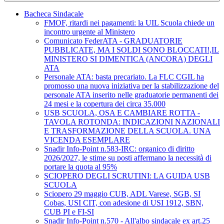
Bacheca Sindacale
FMOF, ritardi nei pagamenti: la UIL Scuola chiede un
incontro urgente al Ministero
Comunicato FederATA - GRADUATORIE
PUBBLICATE, MA I SOLDI SONO BLOCCATI!,IL
MINISTERO SI DIMENTICA (ANCORA) DEGLI
ATA
Personale ATA: basta precariato. La FLC CGIL ha
promosso una nuova iniziativa per la stabilizzazione del
personale ATA inserito nelle graduatorie permanenti dei
24 mesi e la copertura dei circa 35.000
USB SCUOLA, OSA E CAMBIARE ROTTA -
TAVOLA ROTONDA: INDICAZIONI NAZIONALI
E TRASFORMAZIONE DELLA SCUOLA. UNA
VICENDA ESEMPLARE
Snadir Info-Point n.583-IRC: organico di diritto
2026/2027, le stime su posti affermano la necessità di
portare la quota al 95%
SCIOPERO DEGLI SCRUTINI: LA GUIDA USB
SCUOLA
Sciopero 29 maggio CUB, ADL Varese, SGB, SI
Cobas, USI CIT, con adesione di USI 1912, SBN,
CUB PI e FI-SI
Snadir Info-Point n.570 - All'albo sindacale ex art.25