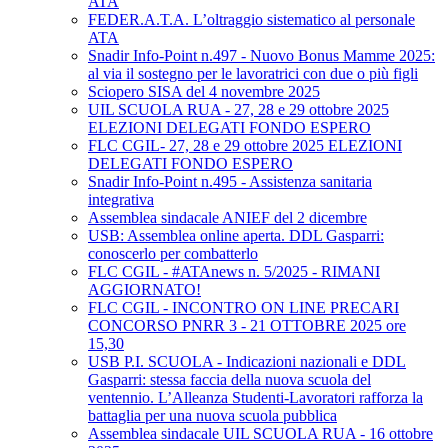
ATA
FEDER.A.T.A. L’oltraggio sistematico al personale
ATA
Snadir Info-Point n.497 - Nuovo Bonus Mamme 2025:
al via il sostegno per le lavoratrici con due o più figli
Sciopero SISA del 4 novembre 2025
UIL SCUOLA RUA - 27, 28 e 29 ottobre 2025
ELEZIONI DELEGATI FONDO ESPERO
FLC CGIL- 27, 28 e 29 ottobre 2025 ELEZIONI
DELEGATI FONDO ESPERO
Snadir Info-Point n.495 - Assistenza sanitaria
integrativa
Assemblea sindacale ANIEF del 2 dicembre
USB: Assemblea online aperta. DDL Gasparri:
conoscerlo per combatterlo
FLC CGIL - #ATAnews n. 5/2025 - RIMANI
AGGIORNATO!
FLC CGIL - INCONTRO ON LINE PRECARI
CONCORSO PNRR 3 - 21 OTTOBRE 2025 ore
15,30
USB P.I. SCUOLA - Indicazioni nazionali e DDL
Gasparri: stessa faccia della nuova scuola del
ventennio. L’Alleanza Studenti-Lavoratori rafforza la
battaglia per una nuova scuola pubblica
Assemblea sindacale UIL SCUOLA RUA - 16 ottobre