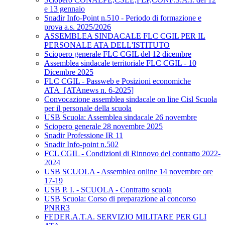
e 13 gennaio
Snadir Info-Point n.510 - Periodo di formazione e
prova a.s. 2025/2026
ASSEMBLEA SINDACALE FLC CGIL PER IL
PERSONALE ATA DELL'ISTITUTO
Sciopero generale FLC CGIL del 12 dicembre
Assemblea sindacale territoriale FLC CGIL - 10
Dicembre 2025
FLC CGIL - Passweb e Posizioni economiche
ATA_[ATAnews n. 6-2025]
Convocazione assemblea sindacale on line Cisl Scuola
per il personale della scuola
USB Scuola: Assemblea sindacale 26 novembre
Sciopero generale 28 novembre 2025
Snadir Professione IR 11
Snadir Info-point n.502
FCL CGIL - Condizioni di Rinnovo del contratto 2022-
2024
USB SCUOLA - Assemblea online 14 novembre ore
17-19
USB P. I. - SCUOLA - Contratto scuola
USB Scuola: Corso di preparazione al concorso
PNRR3
FEDER.A.T.A. SERVIZIO MILITARE PER GLI