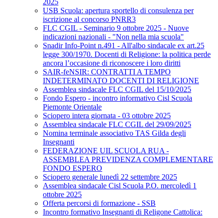
2025
USB Scuola: apertura sportello di consulenza per
iscrizione al concorso PNRR3
FLC CGIL - Seminario 9 ottobre 2025 - Nuove
indicazioni nazionali - "Non nella mia scuola"
Snadir Info-Point n.491 - All'albo sindacale ex art.25
legge 300/1970. Docenti di Religione: la politica perde
ancora l’occasione di riconoscere i loro diritti
SAIR-feNSIR: CONTRATTI A TEMPO
INDETERMINATO DOCENTI DI RELIGIONE
Assemblea sindacale FLC CGIL del 15/10/2025
Fondo Espero - incontro informativo Cisl Scuola
Piemonte Orientale
Sciopero intera giornata - 03 ottobre 2025
Assemblea sindacale FLC CGIL del 29/09/2025
Nomina terminale associativo TAS Gilda degli
Insegnanti
FEDERAZIONE UIL SCUOLA RUA -
ASSEMBLEA PREVIDENZA COMPLEMENTARE
FONDO ESPERO
Sciopero generale lunedì 22 settembre 2025
Assemblea sindacale Cisl Scuola P.O. mercoledì 1
ottobre 2025
Offerta percorsi di formazione - SSB
Incontro formativo Insegnanti di Religone Cattolica: