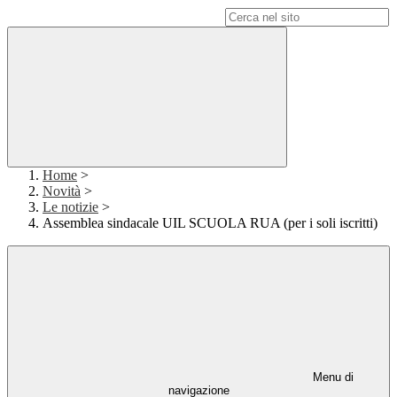
Campo di ricerca per le pagine del sito
Home
>
Novità
>
Le notizie
>
Assemblea sindacale UIL SCUOLA RUA (per i soli iscritti)
Menu di
navigazione