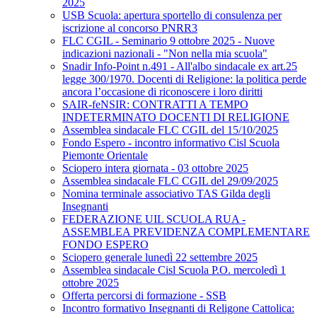
2025
USB Scuola: apertura sportello di consulenza per
iscrizione al concorso PNRR3
FLC CGIL - Seminario 9 ottobre 2025 - Nuove
indicazioni nazionali - "Non nella mia scuola"
Snadir Info-Point n.491 - All'albo sindacale ex art.25
legge 300/1970. Docenti di Religione: la politica perde
ancora l’occasione di riconoscere i loro diritti
SAIR-feNSIR: CONTRATTI A TEMPO
INDETERMINATO DOCENTI DI RELIGIONE
Assemblea sindacale FLC CGIL del 15/10/2025
Fondo Espero - incontro informativo Cisl Scuola
Piemonte Orientale
Sciopero intera giornata - 03 ottobre 2025
Assemblea sindacale FLC CGIL del 29/09/2025
Nomina terminale associativo TAS Gilda degli
Insegnanti
FEDERAZIONE UIL SCUOLA RUA -
ASSEMBLEA PREVIDENZA COMPLEMENTARE
FONDO ESPERO
Sciopero generale lunedì 22 settembre 2025
Assemblea sindacale Cisl Scuola P.O. mercoledì 1
ottobre 2025
Offerta percorsi di formazione - SSB
Incontro formativo Insegnanti di Religone Cattolica: