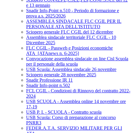
e 13 gennaio
Snadir Info-Point n.510 - Periodo di formazione e
prova a.s. 2025/2026
ASSEMBLEA SINDACALE FLC CGIL PER IL
PERSONALE ATA DELL'ISTITUTO
Sciopero generale FLC CGIL del 12 dicembre
Assemblea sindacale territoriale FLC CGIL - 10
Dicembre 2025
FLC CGIL - Passweb e Posizioni economiche
ATA_[ATAnews n. 6-2025]
Convocazione assemblea sindacale on line Cisl Scuola
per il personale della scuola
USB Scuola: Assemblea sindacale 26 novembre
Sciopero generale 28 novembre 2025
Snadir Professione IR 11
Snadir Info-point n.502
FCL CGIL - Condizioni di Rinnovo del contratto 2022-
2024
USB SCUOLA - Assemblea online 14 novembre ore
17-19
USB P. I. - SCUOLA - Contratto scuola
USB Scuola: Corso di preparazione al concorso
PNRR3
FEDER.A.T.A. SERVIZIO MILITARE PER GLI