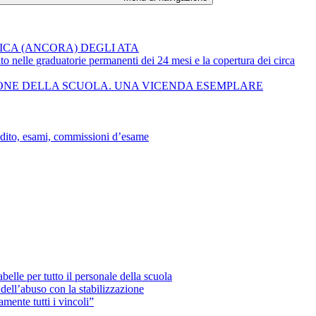
TICA (ANCORA) DEGLI ATA
 nelle graduatorie permanenti dei 24 mesi e la copertura dei circa
IONE DELLA SCUOLA. UNA VICENDA ESEMPLARE
redito, esami, commissioni d’esame
elle per tutto il personale della scuola
 dell’abuso con la stabilizzazione
mente tutti i vincoli”