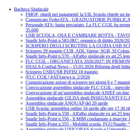
Bacheca Sindacale
FMOF, ritardi nei pagamenti: la UIL Scuola chiede un inc
Comunicato FederATA - GRADUATORIE PUBBLIC
Personale ATA: basta precariato. La FLC CGIL ha promosso
35.000
USB SCUOLA, OSA E CAMBIARE ROTTA - TAV
Snadir Info-Point n.583-IRC: organico di diritto 2026/202
SCIOPERO DEGLI SCRUTINI: LA GUIDA USB S
Sciopero 29 maggio CUB, ADL Varese, SGB, SI Cobas, 
Snadir Info-Point n.570 - All'albo sindacale ex art.25 l
FLC CGIL - ORGANICI ATA 2026/2027: IN PIEM
SNALS-Confsal News – 15.05.2026 Riforma degli Istitut
Sciopero USB/USB PI/FISI 18 maggio
[FLC CGIL] #ATAnews n. 2/2026
Comunicazione azioni di sciopero nei giorni 6 e 7 maggi
Convocazione assemblea sindacale FLC CGIL - mercole
Convocazione di un’assemblea sindacale ANIEF on-line
Assemblea sindacale GILDA degli INSEGNANTI F.G.U
Assemblea sindacale ANQUAP del 29 aprile
USB Scuola: assemblea online 16 aprile alle ore 17.30 rifo
Snadir Info-Point n.558 - All'albo sindacale ex art.25 leg
Snadir Info-Point n.556 - Il MIM condannato a risarcire 1,
Snadir Info-Point n.555 - Mobilità scuola, FGU/Snadir: “B
Assemblea sindacale UNICOBAS Scuola e Università - 1