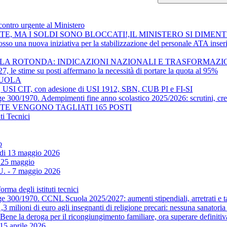
ontro urgente al Ministero
ATE, MA I SOLDI SONO BLOCCATI!,IL MINISTERO SI DIMEN
 una nuova iniziativa per la stabilizzazione del personale ATA inserito
OLA ROTONDA: INDICAZIONI NAZIONALI E TRASFORMAZ
7, le stime su posti affermano la necessità di portare la quota al 95%
CUOLA
USI CIT, con adesione di USI 1912, SBN, CUB PI e FI-SI
egge 300/1970. Adempimenti fine anno scolastico 2025/2026: scrutini, c
ONTE VENGONO TAGLIATI 165 POSTI
i Tecnici
o
di 13 maggio 2026
 25 maggio
. - 7 maggio 2026
rma degli istituti tecnici
ge 300/1970. CCNL Scuola 2025/2027: aumenti stipendiali, arretrati e tab
3 milioni di euro agli insegnanti di religione precari: nessuna sanatoria
ene la deroga per il ricongiungimento familiare, ora superare definitiva
5 aprile 2026