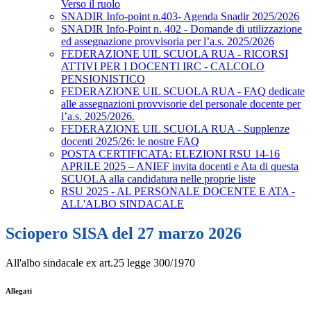
Verso il ruolo
SNADIR Info-point n.403- Agenda Snadir 2025/2026
SNADIR Info-Point n. 402 - Domande di utilizzazione
ed assegnazione provvisoria per l’a.s. 2025/2026
FEDERAZIONE UIL SCUOLA RUA - RICORSI
ATTIVI PER I DOCENTI IRC - CALCOLO
PENSIONISTICO
FEDERAZIONE UIL SCUOLA RUA - FAQ dedicate
alle assegnazioni provvisorie del personale docente per
l’a.s. 2025/2026.
FEDERAZIONE UIL SCUOLA RUA - Supplenze
docenti 2025/26: le nostre FAQ
POSTA CERTIFICATA: ELEZIONI RSU 14-16
APRILE 2025 – ANIEF invita docenti e Ata di questa
SCUOLA alla candidatura nelle proprie liste
RSU 2025 - AL PERSONALE DOCENTE E ATA -
ALL'ALBO SINDACALE
Sciopero SISA del 27 marzo 2026
All'albo sindacale ex art.25 legge 300/1970
Allegati