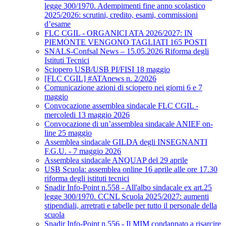
legge 300/1970. Adempimenti fine anno scolastico
2025/2026: scrutini, credito, esami, commissioni
d’esame
FLC CGIL - ORGANICI ATA 2026/2027: IN
PIEMONTE VENGONO TAGLIATI 165 POSTI
SNALS-Confsal News – 15.05.2026 Riforma degli
Istituti Tecnici
Sciopero USB/USB PI/FISI 18 maggio
[FLC CGIL] #ATAnews n. 2/2026
Comunicazione azioni di sciopero nei giorni 6 e 7
maggio
Convocazione assemblea sindacale FLC CGIL -
mercoledi 13 maggio 2026
Convocazione di un’assemblea sindacale ANIEF on-
line 25 maggio
Assemblea sindacale GILDA degli INSEGNANTI
F.G.U. - 7 maggio 2026
Assemblea sindacale ANQUAP del 29 aprile
USB Scuola: assemblea online 16 aprile alle ore 17.30
riforma degli istituti tecnici
Snadir Info-Point n.558 - All'albo sindacale ex art.25
legge 300/1970. CCNL Scuola 2025/2027: aumenti
stipendiali, arretrati e tabelle per tutto il personale della
scuola
Snadir Info-Point n.556 - Il MIM condannato a risarcire