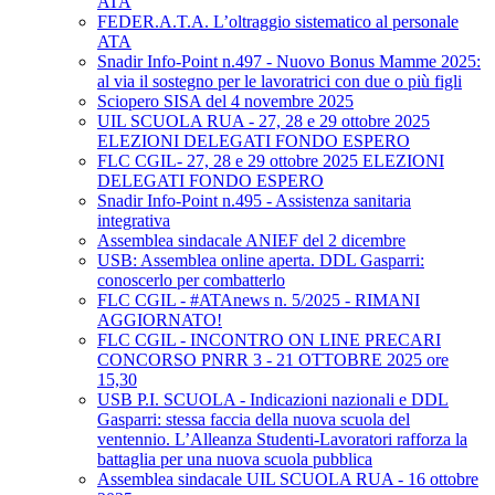
ATA
FEDER.A.T.A. L’oltraggio sistematico al personale
ATA
Snadir Info-Point n.497 - Nuovo Bonus Mamme 2025:
al via il sostegno per le lavoratrici con due o più figli
Sciopero SISA del 4 novembre 2025
UIL SCUOLA RUA - 27, 28 e 29 ottobre 2025
ELEZIONI DELEGATI FONDO ESPERO
FLC CGIL- 27, 28 e 29 ottobre 2025 ELEZIONI
DELEGATI FONDO ESPERO
Snadir Info-Point n.495 - Assistenza sanitaria
integrativa
Assemblea sindacale ANIEF del 2 dicembre
USB: Assemblea online aperta. DDL Gasparri:
conoscerlo per combatterlo
FLC CGIL - #ATAnews n. 5/2025 - RIMANI
AGGIORNATO!
FLC CGIL - INCONTRO ON LINE PRECARI
CONCORSO PNRR 3 - 21 OTTOBRE 2025 ore
15,30
USB P.I. SCUOLA - Indicazioni nazionali e DDL
Gasparri: stessa faccia della nuova scuola del
ventennio. L’Alleanza Studenti-Lavoratori rafforza la
battaglia per una nuova scuola pubblica
Assemblea sindacale UIL SCUOLA RUA - 16 ottobre