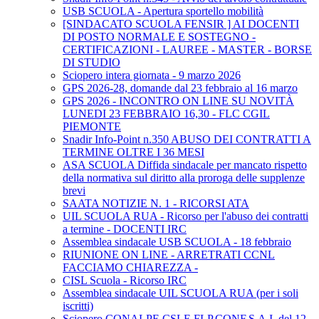
USB SCUOLA - Apertura sportello mobilità
[SINDACATO SCUOLA FENSIR ] AI DOCENTI
DI POSTO NORMALE E SOSTEGNO -
CERTIFICAZIONI - LAUREE - MASTER - BORSE
DI STUDIO
Sciopero intera giornata - 9 marzo 2026
GPS 2026-28, domande dal 23 febbraio al 16 marzo
GPS 2026 - INCONTRO ON LINE SU NOVITÀ
LUNEDI 23 FEBBRAIO 16,30 - FLC CGIL
PIEMONTE
Snadir Info-Point n.350 ABUSO DEI CONTRATTI A
TERMINE OLTRE I 36 MESI
ASA SCUOLA Diffida sindacale per mancato rispetto
della normativa sul diritto alla proroga delle supplenze
brevi
SAATA NOTIZIE N. 1 - RICORSI ATA
UIL SCUOLA RUA - Ricorso per l'abuso dei contratti
a termine - DOCENTI IRC
Assemblea sindacale USB SCUOLA - 18 febbraio
RIUNIONE ON LINE - ARRETRATI CCNL
FACCIAMO CHIAREZZA -
CISL Scuola - Ricorso IRC
Assemblea sindacale UIL SCUOLA RUA (per i soli
iscritti)
Sciopero CONALPE,CSLE,FLP,CONF.S.A.I. del 12