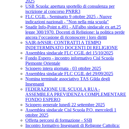
2025
USB Scuola: apertura sportello di consulenza per
iscrizione al concorso PNRR3
FLC CGIL - Seminario 9 ottobre 2025 - Nuove
indicazioni nazionali - "Non nella mia scuola"
Snadir Info-Point n.491 - All'albo sindacale ex art.25
legge 300/1970. Docenti di Religione: la politica perde
ancora l’occasione di riconoscere i loro diritti
SAIR-feNSIR: CONTRATTI A TEMPO
INDETERMINATO DOCENTI DI RELIGIONE
Assemblea sindacale FLC CGIL del 15/10/2025
Fondo Espero - incontro informativo Cisl Scuola
Piemonte Orientale
Sciopero intera giornata - 03 ottobre 2025
Assemblea sindacale FLC CGIL del 29/09/2025
Nomina terminale associativo TAS Gilda degli
Insegnanti
FEDERAZIONE UIL SCUOLA RUA -
ASSEMBLEA PREVIDENZA COMPLEMENTARE
FONDO ESPERO
Sciopero generale lunedì 22 settembre 2025
Assemblea sindacale Cisl Scuola P.O. mercoledì 1
ottobre 2025
Offerta percorsi di formazione - SSB
Incontro formativo Insegnanti di Religone Cattolica: