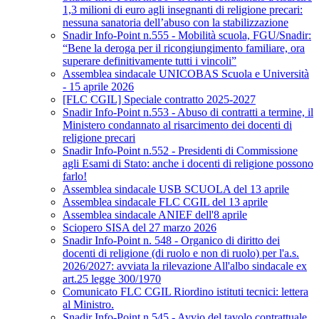
1,3 milioni di euro agli insegnanti di religione precari:
nessuna sanatoria dell’abuso con la stabilizzazione
Snadir Info-Point n.555 - Mobilità scuola, FGU/Snadir:
“Bene la deroga per il ricongiungimento familiare, ora
superare definitivamente tutti i vincoli”
Assemblea sindacale UNICOBAS Scuola e Università
- 15 aprile 2026
[FLC CGIL] Speciale contratto 2025-2027
Snadir Info-Point n.553 - Abuso di contratti a termine, il
Ministero condannato al risarcimento dei docenti di
religione precari
Snadir Info-Point n.552 - Presidenti di Commissione
agli Esami di Stato: anche i docenti di religione possono
farlo!
Assemblea sindacale USB SCUOLA del 13 aprile
Assemblea sindacale FLC CGIL del 13 aprile
Assemblea sindacale ANIEF dell'8 aprile
Sciopero SISA del 27 marzo 2026
Snadir Info-Point n. 548 - Organico di diritto dei
docenti di religione (di ruolo e non di ruolo) per l'a.s.
2026/2027: avviata la rilevazione All'albo sindacale ex
art.25 legge 300/1970
Comunicato FLC CGIL Riordino istituti tecnici: lettera
al Ministro.
Snadir Info-Point n.545 - Avvio del tavolo contrattuale