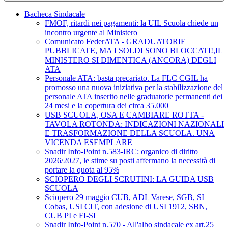
Bacheca Sindacale
FMOF, ritardi nei pagamenti: la UIL Scuola chiede un
incontro urgente al Ministero
Comunicato FederATA - GRADUATORIE
PUBBLICATE, MA I SOLDI SONO BLOCCATI!,IL
MINISTERO SI DIMENTICA (ANCORA) DEGLI
ATA
Personale ATA: basta precariato. La FLC CGIL ha
promosso una nuova iniziativa per la stabilizzazione del
personale ATA inserito nelle graduatorie permanenti dei
24 mesi e la copertura dei circa 35.000
USB SCUOLA, OSA E CAMBIARE ROTTA -
TAVOLA ROTONDA: INDICAZIONI NAZIONALI
E TRASFORMAZIONE DELLA SCUOLA. UNA
VICENDA ESEMPLARE
Snadir Info-Point n.583-IRC: organico di diritto
2026/2027, le stime su posti affermano la necessità di
portare la quota al 95%
SCIOPERO DEGLI SCRUTINI: LA GUIDA USB
SCUOLA
Sciopero 29 maggio CUB, ADL Varese, SGB, SI
Cobas, USI CIT, con adesione di USI 1912, SBN,
CUB PI e FI-SI
Snadir Info-Point n.570 - All'albo sindacale ex art.25