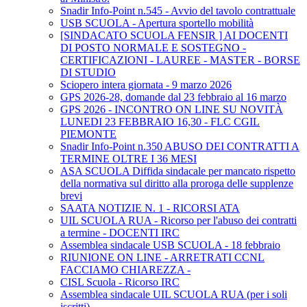
Snadir Info-Point n.545 - Avvio del tavolo contrattuale
USB SCUOLA - Apertura sportello mobilità
[SINDACATO SCUOLA FENSIR ] AI DOCENTI
DI POSTO NORMALE E SOSTEGNO -
CERTIFICAZIONI - LAUREE - MASTER - BORSE
DI STUDIO
Sciopero intera giornata - 9 marzo 2026
GPS 2026-28, domande dal 23 febbraio al 16 marzo
GPS 2026 - INCONTRO ON LINE SU NOVITÀ
LUNEDI 23 FEBBRAIO 16,30 - FLC CGIL
PIEMONTE
Snadir Info-Point n.350 ABUSO DEI CONTRATTI A
TERMINE OLTRE I 36 MESI
ASA SCUOLA Diffida sindacale per mancato rispetto
della normativa sul diritto alla proroga delle supplenze
brevi
SAATA NOTIZIE N. 1 - RICORSI ATA
UIL SCUOLA RUA - Ricorso per l'abuso dei contratti
a termine - DOCENTI IRC
Assemblea sindacale USB SCUOLA - 18 febbraio
RIUNIONE ON LINE - ARRETRATI CCNL
FACCIAMO CHIAREZZA -
CISL Scuola - Ricorso IRC
Assemblea sindacale UIL SCUOLA RUA (per i soli
iscritti)