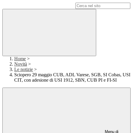
Campo di ricerca per le pagine del sito
Home
>
Novità
>
Le notizie
>
Sciopero 29 maggio CUB, ADL Varese, SGB, SI Cobas, USI
CIT, con adesione di USI 1912, SBN, CUB PI e FI-SI
Menu di