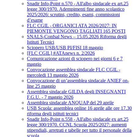
Snadir Info-Point n.570 - All'albo sindacale ex art.25
legge 300/1970. Adempimenti fine anno scolastico
2025/2026: scrutini, credito, esami, commissioni
d’esame
FLC CGIL - ORGANICI ATA 2026/2027: IN
PIEMONTE VENGONO TAGLIATI 165 POSTI
SNALS-Confsal News – 15.05.2026 Riforma degli
Istituti Tecnici
Sciopero USB/USB PI/FISI 18 maggio
[FLC CGIL] #ATAnews n. 2/2026
Comunicazione azioni di sciopero nei giorni 6 e 7
maggio
Convocazione assemblea sindacale FLC CGIL -
mercoledi 13 maggio 2026
Convocazione di un’assemblea sindacale ANIEF on-
line 25 maggio
Assemblea sindacale GILDA degli INSEGNANTI
F.G.U. - 7 maggio 2026
Assemblea sindacale ANQUAP del 29 aprile
USB Scuola: assemblea online 16 aprile alle ore 17.30
riforma degli istituti tecnici
Snadir Info-Point n.558 - All'albo sindacale ex art.25
legge 300/1970. CCNL Scuola 2025/2027: aumenti
stipendiali, arretrati e tabelle per tutto il personale della
scuola