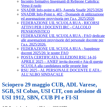
Incontro formativo Insegnanti di Religone Cattolica:
Verso il ruolo
SNADIR Info-point n.403- Agenda Snadir 2025/2026
SNADIR Info-Point n. 402 - Domande di utilizzazione
ed assegnazione provvisoria per l’a.s. 2025/2026
FEDERAZIONE UIL SCUOLA RUA - RICORSI
ATTIVI PER I DOCENTI IRC - CALCOLO
PENSIONISTICO
FEDERAZIONE UIL SCUOLA RUA - FAQ dedicate
alle assegnazioni provvisorie del personale docente per
l’a.s. 2025/2026.
FEDERAZIONE UIL SCUOLA RUA - Supplenze
docenti 2025/26: le nostre FAQ
POSTA CERTIFICATA: ELEZIONI RSU 14-16
APRILE 2025 – ANIEF invita docenti e Ata di questa
SCUOLA alla candidatura nelle proprie liste
RSU 2025 - AL PERSONALE DOCENTE E ATA -
ALL'ALBO SINDACALE
Sciopero 29 maggio CUB, ADL Varese,
SGB, SI Cobas, USI CIT, con adesione di
USI 1912, SBN, CUB PI e FI-SI