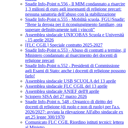
Snadir Info-Point n.556 - Il MIM condannato a risarcire
1,3 milioni di euro agli insegnanti di religione precari:
nessuna sanatoria dell’abuso con la stabilizzazione
Snadir Info-Point n.555 - Mobilità scuola, FGU/Snadir:
“Bene la deroga per il ricongiungimento familiare, ora
superare definitivamente tutti i vincoli”
Assemblea sindacale UNICOBAS Scuola e Università
- 15 aprile 2026
[FLC CGIL] Speciale contratto 2025-2027
Snadir Info-Point n.553 - Abuso di contratti a termine, il
Ministero condannato al risarcimento dei docenti di
religione precari
Snadir Info-Point n.552 - Presidenti di Commissione
agli Esami di Stato: anche i docenti di religione possono
farlo!
Assemblea sindacale USB SCUOLA del 13 aprile
Assemblea sindacale FLC CGIL del 13 aprile
Assemblea sindacale ANIEF dell'8 aprile
Sciopero SISA del 27 marzo 2026
Snadir Info-Point n. 548 - Organico di diritto dei
docenti di religione (di ruolo e non di ruolo) per l'a.s.
2026/2027: avviata la rilevazione All'albo sindacale ex
art.25 legge 300/1970
Comunicato FLC CGIL Riordino istituti tecnici: lettera
al Ministro.