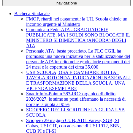
navigazione
Bacheca Sindacale
FMOF, ritardi nei pagamenti: la UIL Scuola chiede un
incontro urgente al Ministero
Comunicato FederATA - GRADUATORIE
PUBBLICATE, MA I SOLDI SONO BLOCCATI!,IL
MINISTERO SI DIMENTICA (ANCORA) DEGLI
ATA
Personale ATA: basta precariato. La FLC CGIL ha
promosso una nuova iniziativa per la stabilizzazione del
personale ATA inserito nelle graduatorie permanenti dei
24 mesi e la copertura dei circa 35.000
USB SCUOLA, OSA E CAMBIARE ROTTA -
TAVOLA ROTONDA: INDICAZIONI NAZIONALI
E TRASFORMAZIONE DELLA SCUOLA. UNA
VICENDA ESEMPLARE
Snadir Info-Point n.583-IRC: organico di diritto
2026/2027, le stime su posti affermano la necessità di
portare la quota al 95%
SCIOPERO DEGLI SCRUTINI: LA GUIDA USB
SCUOLA
Sciopero 29 maggio CUB, ADL Varese, SGB, SI
Cobas, USI CIT, con adesione di USI 1912, SBN,
CUB PI e FI-SI