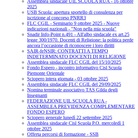
Assemblea sindacale UIL SCUOLA RUA - 16 ottobre
2025
USB Scuola: apertura sportello di consulenza per
iscrizione al concorso PNRR3
FLC CGIL - Seminario 9 ottobre 2025 - Nuove
indicazioni nazionali - "Non nella mia scuola"
Snadir Info-Point n.491 - All'albo sindacale ex art.25
legge 300/1970. Docenti di Religione: la politica perde
ancora l’occasione di riconoscere i loro diritti
SAIR-feNSIR: CONTRATTI A TEMPO
INDETERMINATO DOCENTI DI RELIGIONE
Assemblea sindacale FLC CGIL del 15/10/2025
Fondo Espero - incontro informativo Cisl Scuola
Piemonte Orientale
Sciopero intera giornata - 03 ottobre 2025
Assemblea sindacale FLC CGIL del 29/09/2025
Nomina terminale associativo TAS Gilda degli
Insegnanti
FEDERAZIONE UIL SCUOLA RUA -
ASSEMBLEA PREVIDENZA COMPLEMENTARE
FONDO ESPERO
Sciopero generale lunedì 22 settembre 2025
Assemblea sindacale Cisl Scuola P.O. mercoledì 1
ottobre 2025
Offerta percorsi di formazione - SSB