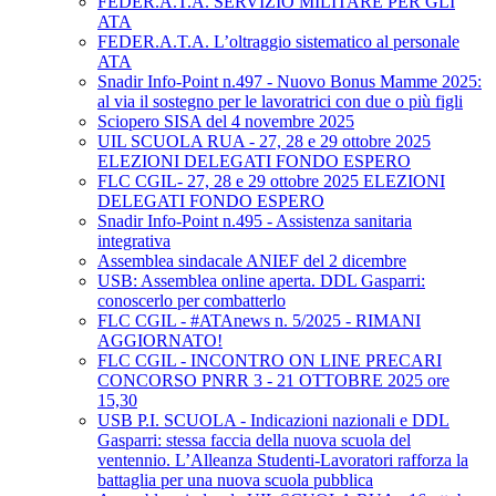
FEDER.A.T.A. SERVIZIO MILITARE PER GLI
ATA
FEDER.A.T.A. L’oltraggio sistematico al personale
ATA
Snadir Info-Point n.497 - Nuovo Bonus Mamme 2025:
al via il sostegno per le lavoratrici con due o più figli
Sciopero SISA del 4 novembre 2025
UIL SCUOLA RUA - 27, 28 e 29 ottobre 2025
ELEZIONI DELEGATI FONDO ESPERO
FLC CGIL- 27, 28 e 29 ottobre 2025 ELEZIONI
DELEGATI FONDO ESPERO
Snadir Info-Point n.495 - Assistenza sanitaria
integrativa
Assemblea sindacale ANIEF del 2 dicembre
USB: Assemblea online aperta. DDL Gasparri:
conoscerlo per combatterlo
FLC CGIL - #ATAnews n. 5/2025 - RIMANI
AGGIORNATO!
FLC CGIL - INCONTRO ON LINE PRECARI
CONCORSO PNRR 3 - 21 OTTOBRE 2025 ore
15,30
USB P.I. SCUOLA - Indicazioni nazionali e DDL
Gasparri: stessa faccia della nuova scuola del
ventennio. L’Alleanza Studenti-Lavoratori rafforza la
battaglia per una nuova scuola pubblica