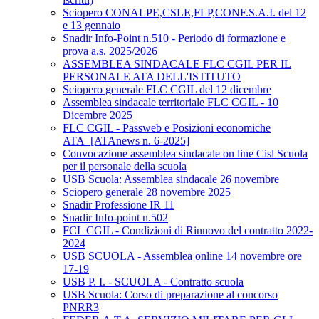
Sciopero CONALPE,CSLE,FLP,CONF.S.A.I. del 12
e 13 gennaio
Snadir Info-Point n.510 - Periodo di formazione e
prova a.s. 2025/2026
ASSEMBLEA SINDACALE FLC CGIL PER IL
PERSONALE ATA DELL'ISTITUTO
Sciopero generale FLC CGIL del 12 dicembre
Assemblea sindacale territoriale FLC CGIL - 10
Dicembre 2025
FLC CGIL - Passweb e Posizioni economiche
ATA_[ATAnews n. 6-2025]
Convocazione assemblea sindacale on line Cisl Scuola
per il personale della scuola
USB Scuola: Assemblea sindacale 26 novembre
Sciopero generale 28 novembre 2025
Snadir Professione IR 11
Snadir Info-point n.502
FCL CGIL - Condizioni di Rinnovo del contratto 2022-
2024
USB SCUOLA - Assemblea online 14 novembre ore
17-19
USB P. I. - SCUOLA - Contratto scuola
USB Scuola: Corso di preparazione al concorso
PNRR3