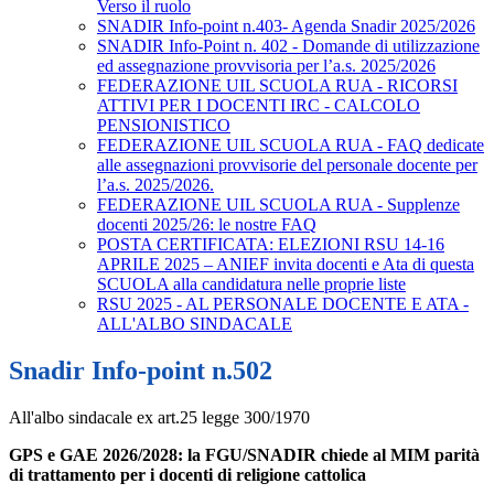
Verso il ruolo
SNADIR Info-point n.403- Agenda Snadir 2025/2026
SNADIR Info-Point n. 402 - Domande di utilizzazione
ed assegnazione provvisoria per l’a.s. 2025/2026
FEDERAZIONE UIL SCUOLA RUA - RICORSI
ATTIVI PER I DOCENTI IRC - CALCOLO
PENSIONISTICO
FEDERAZIONE UIL SCUOLA RUA - FAQ dedicate
alle assegnazioni provvisorie del personale docente per
l’a.s. 2025/2026.
FEDERAZIONE UIL SCUOLA RUA - Supplenze
docenti 2025/26: le nostre FAQ
POSTA CERTIFICATA: ELEZIONI RSU 14-16
APRILE 2025 – ANIEF invita docenti e Ata di questa
SCUOLA alla candidatura nelle proprie liste
RSU 2025 - AL PERSONALE DOCENTE E ATA -
ALL'ALBO SINDACALE
Snadir Info-point n.502
All'albo sindacale ex art.25 legge 300/1970
GPS e GAE 2026/2028: la FGU/SNADIR chiede al MIM parità
di trattamento per i docenti di religione cattolica