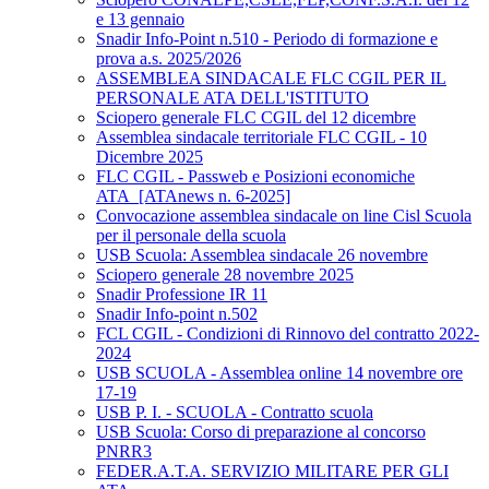
e 13 gennaio
Snadir Info-Point n.510 - Periodo di formazione e
prova a.s. 2025/2026
ASSEMBLEA SINDACALE FLC CGIL PER IL
PERSONALE ATA DELL'ISTITUTO
Sciopero generale FLC CGIL del 12 dicembre
Assemblea sindacale territoriale FLC CGIL - 10
Dicembre 2025
FLC CGIL - Passweb e Posizioni economiche
ATA_[ATAnews n. 6-2025]
Convocazione assemblea sindacale on line Cisl Scuola
per il personale della scuola
USB Scuola: Assemblea sindacale 26 novembre
Sciopero generale 28 novembre 2025
Snadir Professione IR 11
Snadir Info-point n.502
FCL CGIL - Condizioni di Rinnovo del contratto 2022-
2024
USB SCUOLA - Assemblea online 14 novembre ore
17-19
USB P. I. - SCUOLA - Contratto scuola
USB Scuola: Corso di preparazione al concorso
PNRR3
FEDER.A.T.A. SERVIZIO MILITARE PER GLI