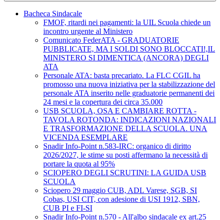
Bacheca Sindacale
FMOF, ritardi nei pagamenti: la UIL Scuola chiede un
incontro urgente al Ministero
Comunicato FederATA - GRADUATORIE
PUBBLICATE, MA I SOLDI SONO BLOCCATI!,IL
MINISTERO SI DIMENTICA (ANCORA) DEGLI
ATA
Personale ATA: basta precariato. La FLC CGIL ha
promosso una nuova iniziativa per la stabilizzazione del
personale ATA inserito nelle graduatorie permanenti dei
24 mesi e la copertura dei circa 35.000
USB SCUOLA, OSA E CAMBIARE ROTTA -
TAVOLA ROTONDA: INDICAZIONI NAZIONALI
E TRASFORMAZIONE DELLA SCUOLA. UNA
VICENDA ESEMPLARE
Snadir Info-Point n.583-IRC: organico di diritto
2026/2027, le stime su posti affermano la necessità di
portare la quota al 95%
SCIOPERO DEGLI SCRUTINI: LA GUIDA USB
SCUOLA
Sciopero 29 maggio CUB, ADL Varese, SGB, SI
Cobas, USI CIT, con adesione di USI 1912, SBN,
CUB PI e FI-SI
Snadir Info-Point n.570 - All'albo sindacale ex art.25