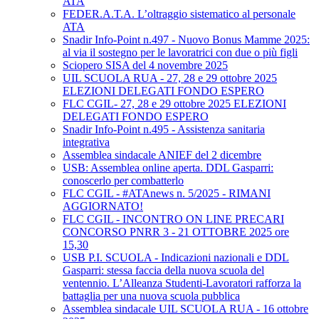
ATA
FEDER.A.T.A. L’oltraggio sistematico al personale
ATA
Snadir Info-Point n.497 - Nuovo Bonus Mamme 2025:
al via il sostegno per le lavoratrici con due o più figli
Sciopero SISA del 4 novembre 2025
UIL SCUOLA RUA - 27, 28 e 29 ottobre 2025
ELEZIONI DELEGATI FONDO ESPERO
FLC CGIL- 27, 28 e 29 ottobre 2025 ELEZIONI
DELEGATI FONDO ESPERO
Snadir Info-Point n.495 - Assistenza sanitaria
integrativa
Assemblea sindacale ANIEF del 2 dicembre
USB: Assemblea online aperta. DDL Gasparri:
conoscerlo per combatterlo
FLC CGIL - #ATAnews n. 5/2025 - RIMANI
AGGIORNATO!
FLC CGIL - INCONTRO ON LINE PRECARI
CONCORSO PNRR 3 - 21 OTTOBRE 2025 ore
15,30
USB P.I. SCUOLA - Indicazioni nazionali e DDL
Gasparri: stessa faccia della nuova scuola del
ventennio. L’Alleanza Studenti-Lavoratori rafforza la
battaglia per una nuova scuola pubblica
Assemblea sindacale UIL SCUOLA RUA - 16 ottobre