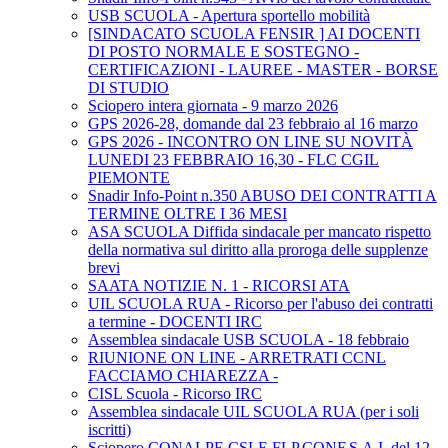
USB SCUOLA - Apertura sportello mobilità
[SINDACATO SCUOLA FENSIR ] AI DOCENTI
DI POSTO NORMALE E SOSTEGNO -
CERTIFICAZIONI - LAUREE - MASTER - BORSE
DI STUDIO
Sciopero intera giornata - 9 marzo 2026
GPS 2026-28, domande dal 23 febbraio al 16 marzo
GPS 2026 - INCONTRO ON LINE SU NOVITÀ
LUNEDI 23 FEBBRAIO 16,30 - FLC CGIL
PIEMONTE
Snadir Info-Point n.350 ABUSO DEI CONTRATTI A
TERMINE OLTRE I 36 MESI
ASA SCUOLA Diffida sindacale per mancato rispetto
della normativa sul diritto alla proroga delle supplenze
brevi
SAATA NOTIZIE N. 1 - RICORSI ATA
UIL SCUOLA RUA - Ricorso per l'abuso dei contratti
a termine - DOCENTI IRC
Assemblea sindacale USB SCUOLA - 18 febbraio
RIUNIONE ON LINE - ARRETRATI CCNL
FACCIAMO CHIAREZZA -
CISL Scuola - Ricorso IRC
Assemblea sindacale UIL SCUOLA RUA (per i soli
iscritti)
Sciopero CONALPE,CSLE,FLP,CONF.S.A.I. del 12