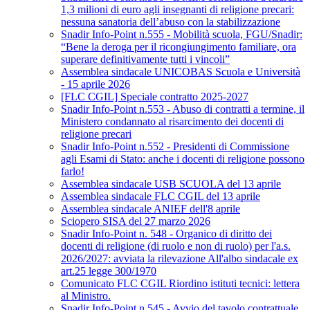
1,3 milioni di euro agli insegnanti di religione precari:
nessuna sanatoria dell’abuso con la stabilizzazione
Snadir Info-Point n.555 - Mobilità scuola, FGU/Snadir:
“Bene la deroga per il ricongiungimento familiare, ora
superare definitivamente tutti i vincoli”
Assemblea sindacale UNICOBAS Scuola e Università
- 15 aprile 2026
[FLC CGIL] Speciale contratto 2025-2027
Snadir Info-Point n.553 - Abuso di contratti a termine, il
Ministero condannato al risarcimento dei docenti di
religione precari
Snadir Info-Point n.552 - Presidenti di Commissione
agli Esami di Stato: anche i docenti di religione possono
farlo!
Assemblea sindacale USB SCUOLA del 13 aprile
Assemblea sindacale FLC CGIL del 13 aprile
Assemblea sindacale ANIEF dell'8 aprile
Sciopero SISA del 27 marzo 2026
Snadir Info-Point n. 548 - Organico di diritto dei
docenti di religione (di ruolo e non di ruolo) per l'a.s.
2026/2027: avviata la rilevazione All'albo sindacale ex
art.25 legge 300/1970
Comunicato FLC CGIL Riordino istituti tecnici: lettera
al Ministro.
Snadir Info-Point n.545 - Avvio del tavolo contrattuale