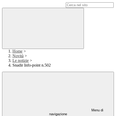
Campo di ricerca per le pagine del sito
Home
>
Novità
>
Le notizie
>
Snadir Info-point n.502
Menu di
navigazione