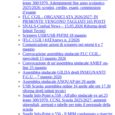
legge 300/1970. Adempimenti fine anno scolastico
2025/2026: scrutini, credito, esami, commissioni
d’esame
FLC CGIL - ORGANICI ATA 2026/2027: IN
PIEMONTE VENGONO TAGLIATI 165 POSTI
SNALS-Confsal News – 15.05.2026 Riforma degli
Istituti Tecnici
Sciopero USB/USB PI/FISI 18 maggio
[FLC CGIL] #ATAnews n. 2/2026
Comunicazione azioni di sciopero nei giorni 6 e 7
maggio
Convocazione assemblea sindacale FLC CGIL -
mercoledi 13 maggio 2026
Convocazione di un’assemblea sindacale ANIEF on-
line 25 maggio
Assemblea sindacale GILDA degli INSEGNANTI
F.G.U. - 7 maggio 2026
Assemblea sindacale ANQUAP del 29 aprile
USB Scuola: assemblea online 16 aprile alle ore 17.30
riforma degli istituti tecnici
Snadir Info-Point n.558 - All'albo sindacale ex art.25
legge 300/1970. CCNL Scuola 2025/2027: aumenti
stipendiali, arretrati e tabelle per tutto il personale della
scuola
Snadir Info-Point n.556 - Il MIM condannato a risarcire