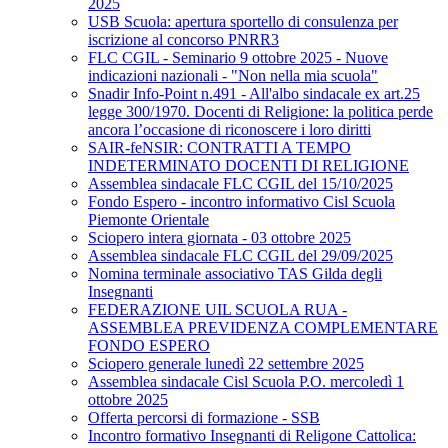
2025
USB Scuola: apertura sportello di consulenza per
iscrizione al concorso PNRR3
FLC CGIL - Seminario 9 ottobre 2025 - Nuove
indicazioni nazionali - "Non nella mia scuola"
Snadir Info-Point n.491 - All'albo sindacale ex art.25
legge 300/1970. Docenti di Religione: la politica perde
ancora l’occasione di riconoscere i loro diritti
SAIR-feNSIR: CONTRATTI A TEMPO
INDETERMINATO DOCENTI DI RELIGIONE
Assemblea sindacale FLC CGIL del 15/10/2025
Fondo Espero - incontro informativo Cisl Scuola
Piemonte Orientale
Sciopero intera giornata - 03 ottobre 2025
Assemblea sindacale FLC CGIL del 29/09/2025
Nomina terminale associativo TAS Gilda degli
Insegnanti
FEDERAZIONE UIL SCUOLA RUA -
ASSEMBLEA PREVIDENZA COMPLEMENTARE
FONDO ESPERO
Sciopero generale lunedì 22 settembre 2025
Assemblea sindacale Cisl Scuola P.O. mercoledì 1
ottobre 2025
Offerta percorsi di formazione - SSB
Incontro formativo Insegnanti di Religone Cattolica: