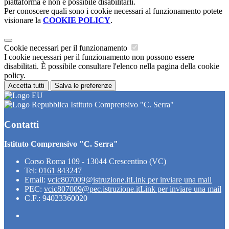
piattaforma e non è possibile disabilitarli.
Per conoscere quali sono i cookie necessari al funzionamento potete
visionare la
COOKIE POLICY
.
Cookie necessari per il funzionamento
I cookie necessari per il funzionamento non possono essere
disabilitati. È possibile consultare l'elenco nella pagina della cookie
policy.
Accetta tutti
Salva le preferenze
Istituto Comprensivo "C. Serra"
Contatti
Istituto Comprensivo "C. Serra"
Corso Roma 109 - 13044 Crescentino (VC)
Tel:
0161 843247
Email:
vcic807009@istruzione.it
Link per inviare una mail
PEC:
vcic807009@pec.istruzione.it
Link per inviare una mail
C.F.: 94023360020