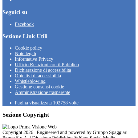
Seguici su
Facebook
Sezione Link Utili
Cookie policy
Note legali
Informativa Privacy
Ufficio Relazioni con il Pubblico
Dichiarazione di accessibilità
Obiettivi di accessibilità
Whistleblowing
Gestione consensi cookie
Amministrazione trasparente
Pagina visualizzata
102758
volte
Sezione Copyright
Copyright 2026 | Engineered and powered by Gruppo Spaggiari
Parma S.p.A. | Divisione Publishing & New Social Media