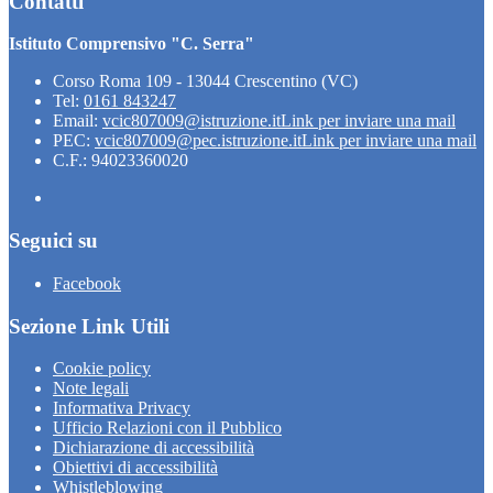
Contatti
Istituto Comprensivo "C. Serra"
Corso Roma 109 - 13044 Crescentino (VC)
Tel:
0161 843247
Email:
vcic807009@istruzione.it
Link per inviare una mail
PEC:
vcic807009@pec.istruzione.it
Link per inviare una mail
C.F.: 94023360020
Seguici su
Facebook
Sezione Link Utili
Cookie policy
Note legali
Informativa Privacy
Ufficio Relazioni con il Pubblico
Dichiarazione di accessibilità
Obiettivi di accessibilità
Whistleblowing