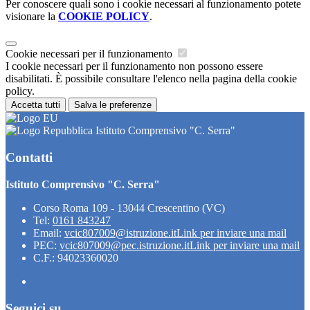
Per conoscere quali sono i cookie necessari al funzionamento potete
visionare la
COOKIE POLICY
.
Cookie necessari per il funzionamento
I cookie necessari per il funzionamento non possono essere
disabilitati. È possibile consultare l'elenco nella pagina della cookie
policy.
Accetta tutti
Salva le preferenze
Istituto Comprensivo "C. Serra"
Contatti
Istituto Comprensivo "C. Serra"
Corso Roma 109 - 13044 Crescentino (VC)
Tel:
0161 843247
Email:
vcic807009@istruzione.it
Link per inviare una mail
PEC:
vcic807009@pec.istruzione.it
Link per inviare una mail
C.F.: 94023360020
Seguici su